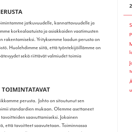
ERUSTA
 toimintamme jatkuvuudelle, kannattavuudelle ja
S
amme korkealaatuista ja asiakkaiden vaatimusten
p
en rakentamiseksi. Yrityksemme laadun perusta on
M
östö. Huolehdimme siitä, että työntekijöillämme on
l
ätevyydet sekä riittävät valmiudet toimia
J
t
Ä
T TOIMINTATAVAT
u
iikkamme perusta. Johto on sitoutunut sen
oimii standardien mukaan. Olemme asettaneet
 tavoitteiden saavuttamiseksi. Jokainen
ä, että tavoitteet saavutetaan. Toiminnassa