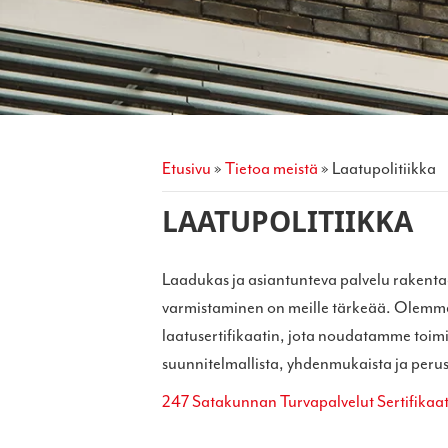
etusivu
»
tietoa meistä
»
laatupolitiikka
LAATUPOLITIIKKA
Laadukas ja asiantunteva palvelu rakenta
varmistaminen on meille tärkeää. Olemm
laatusertifikaatin, jota noudatamme toi
suunnitelmallista, yhdenmukaista ja peru
247 Satakunnan Turvapalvelut Sertifikaa