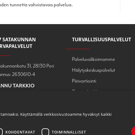
uden tunnetta vahvistavaa palvelua.
7 SATAKUNNAN
TURVALLISUUSPALVELUT
RVAPALVELUT
Palveluvalikoimamme
akunnankatu 31, 28130 Pori
Hälytyskeskuspalvelut
unnus: 2630610-4
Piirivartiointi
NNU TARKKIO
Turvatekniikka
nu.tarkkio@turva247.fi
0 822 5598
Myymäläturvallisuus
Vastaanottopalvelut
NNA LAPPALAINEN
tamiseksi. Käyttämällä verkkosivustoamme hyväksyt kaikki
na.lappalainen@turva247.fi
Tapahtumaturvallisuus
 719 7160
KOHDENTAVAT
TOIMINNALLISET