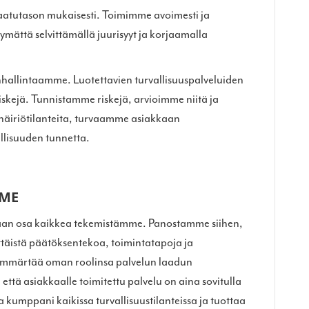
 laatutason mukaisesti. Toimimme avoimesti ja
mättä selvittämällä juurisyyt ja korjaamalla
nhallintaamme. Luotettavien turvallisuuspalveluiden
skejä. Tunnistamme riskejä, arvioimme niitä ja
häiriötilanteita, turvaamme asiakkaan
lisuuden tunnetta.
MME
, vaan osa kaikkea tekemistämme. Panostamme siihen,
ttäistä päätöksentekoa, toimintatapoja ja
 ymmärtää oman roolinsa palvelun laadun
että asiakkaalle toimitettu palvelu on aina sovitulla
 kumppani kaikissa turvallisuustilanteissa ja tuottaa