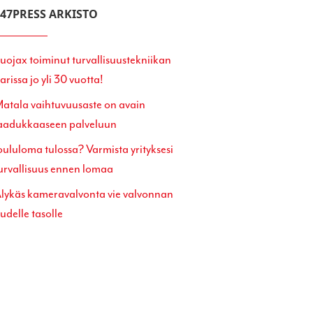
247PRESS ARKISTO
uojax toiminut turvallisuustekniikan
arissa jo yli 30 vuotta!
atala vaihtuvuusaste on avain
aadukkaaseen palveluun
oululoma tulossa? Varmista yrityksesi
urvallisuus ennen lomaa
lykäs kameravalvonta vie valvonnan
udelle tasolle