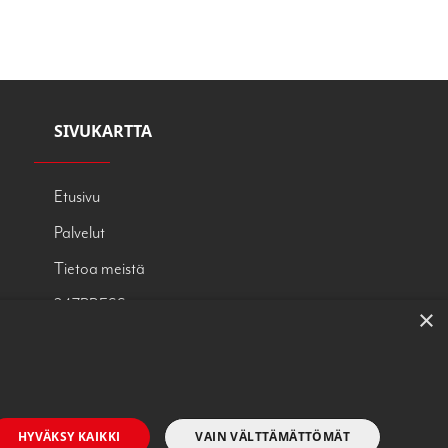
SIVUKARTTA
Etusivu
Palvelut
Tietoa meistä
247PRESS
×
OTA YHTEYTTÄ
Tietosuojaseloste
HYVÄKSY KAIKKI
VAIN VÄLTTÄMÄTTÖMÄT