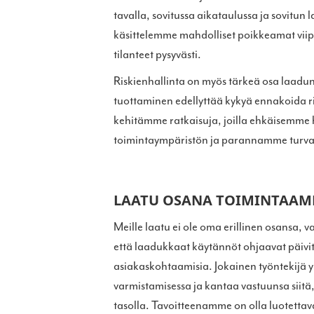
tavalla, sovitussa aikataulussa ja sovitun
käsittelemme mahdolliset poikkeamat viipy
tilanteet pysyvästi.
Riskienhallinta on myös tärkeä osa laadu
tuottaminen edellyttää kykyä ennakoida ri
kehitämme ratkaisuja, joilla ehkäisemme 
toimintaympäristön ja parannamme turval
LAATU OSANA TOIMINTAA
Meille laatu ei ole oma erillinen osansa
että laadukkaat käytännöt ohjaavat päivi
asiakaskohtaamisia. Jokainen työntekijä
varmistamisessa ja kantaa vastuunsa siitä, 
tasolla. Tavoitteenamme on olla luotettava