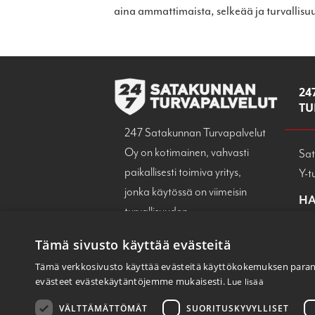
aina ammattimaista, selkeää ja turvallisu
24
TU
247 Satakunnan Turvapalvelut
Oy on kotimainen, vahvasti
Sat
paikallisesti toimiva yritys,
Y-t
jonka käytössä on viimeisin
HA
turvallisuuden
han
huipputeknologia sekä
04
Tämä sivusto käyttää evästeitä
tehokas päivystävä
SA
Tämä verkkosivusto käyttää evästeitä käyttökokemuksen paran
asiakaspalvelu.
evästeet evästekäytäntöjemme mukaisesti.
Lue lisää
san
Ota yhteyttä ja kysy lisää!
040
VÄLTTÄMÄTTÖMÄT
SUORITUSKYVYLLISET