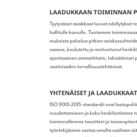
LAADUKKAAN TOIMINNAN P
Tyytyväiset asiakkaat luovat edellytykset
hallitulle kasvulle. Tuotamme toiminnass
mukaista palvelua pitkien asiakassuhteid
osaava, koulutettu ja motivoitunut henkil
ajantasainen ammattitaito, lakisääteiset p
vaativissakin turvallisuustehtävissä.
YHTENÄISET JA LAADUKKAA
ISO 9001:2015-standardit ovat laatupolit
noudattamiseen ja koko henkilöstömme t
toiminnallemme tavoitteet ja toimenpiteet
työntekijämme vastaa omalta osaltaan siit