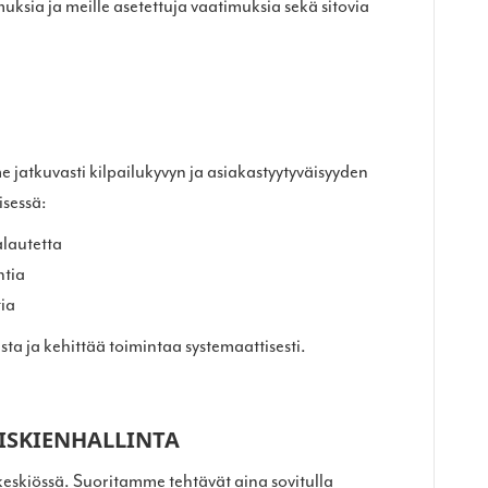
sia ja meille asetettuja vaatimuksia sekä sitovia
tkuvasti kilpailukyvyn ja asiakastyytyväisyyden
sessä:
alautetta
ntia
tia
ta ja kehittää toimintaa systemaattisesti.
ISKIENHALLINTA
skiössä. Suoritamme tehtävät aina sovitulla