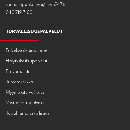
sanna.lappalainen@turva247.fi
040 719 7160
TURVALLISUUSPALVELUT
Palveluvalikoimamme
Hälytyskeskuspalvelut
Piirivartiointi
Turvatekniikka
Myymäläturvallisuus
Vastaanottopalvelut
Tapahtumaturvallisuus