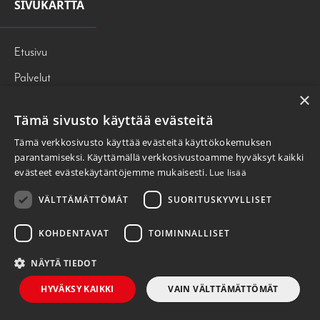
SIVUKARTTA
Etusivu
Palvelut
×
Tietoa meistä
Tämä sivusto käyttää evästeitä
247PRESS
Tämä verkkosivusto käyttää evästeitä käyttökokemuksen
OTA YHTEYTTÄ
parantamiseksi. Käyttämällä verkkosivustoamme hyväksyt kaikki
evästeet evästekäytäntöjemme mukaisesti.
Lue lisää
Tietosuojaseloste
VÄLTTÄMÄTTÖMÄT
SUORITUSKYVYLLISET
KOHDENTAVAT
TOIMINNALLISET
NÄYTÄ TIEDOT
HYVÄKSY KAIKKI
VAIN VÄLTTÄMÄTTÖMÄT
®
© Satakunnan Turvapalvelut Oy |
Designed and Released by Rock My Business
|
Tietosuojaseloste