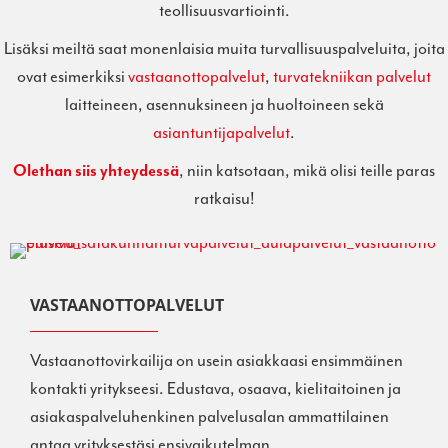
teollisuusvartiointi.
Lisäksi meiltä saat monenlaisia muita turvallisuuspalveluita, joita
ovat esimerkiksi
vastaanottopalvelut
,
turvatekniikan palvelut
laitteineen, asennuksineen ja huoltoineen sekä
asiantuntijapalvelut
.
Olethan siis yhteydessä
, niin katsotaan, mikä olisi teille paras
ratkaisu!
VASTAANOTTOPALVELUT
Vastaanottovirkailija on usein asiakkaasi ensimmäinen
kontakti yritykseesi. Edustava, osaava, kielitaitoinen ja
asiakaspalveluhenkinen palvelusalan ammattilainen
antaa yrityksestäsi ensivaikutelman.