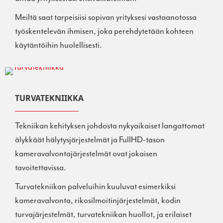
Meiltä saat tarpeisiisi sopivan yrityksesi vastaanotossa
työskentelevän ihmisen, joka perehdytetään kohteen
käytäntöihin huolellisesti.
TURVATEKNIIKKA
Tekniikan kehityksen johdosta nykyaikaiset langattomat
älykkäät hälytysjärjestelmät ja FullHD-tason
kameravalvontajärjestelmät ovat jokaisen
tavoitettavissa.
Turvatekniikan palveluihin kuuluvat esimerkiksi
kameravalvonta, rikosilmoitinjärjestelmät, kodin
turvajärjestelmät, turvatekniikan huollot, ja erilaiset