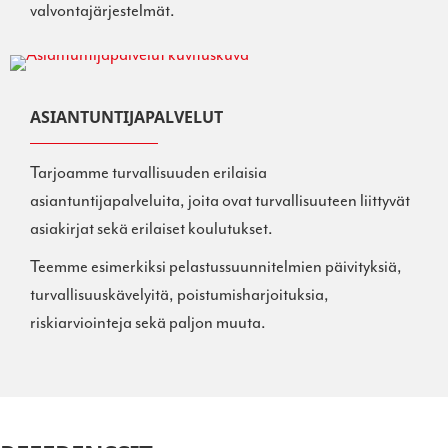
valvontajärjestelmät.
ASIANTUNTIJAPALVELUT
Tarjoamme turvallisuuden erilaisia
asiantuntijapalveluita, joita ovat turvallisuuteen liittyvät
asiakirjat sekä erilaiset koulutukset.
Teemme esimerkiksi pelastussuunnitelmien päivityksiä,
turvallisuuskävelyitä, poistumisharjoituksia,
riskiarviointeja sekä paljon muuta.