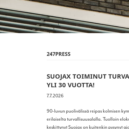
247PRESS
SUOJAX TOIMINUT TURVA
YLI 30 VUOTTA!
7.7.2026
90-luvun puolivälissä reipas kolmisen ky
erilaiselta turvallisuusalalla. Tuolloin el
keskittynyt Suojax on kuitenkin pysynyt aja