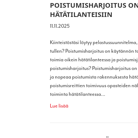
POISTUMISHARJOITUS O
HÄTÄTILANTEISIIN
11.11.2025
Kiinteistöstäsi löytyy pelastussuunnitelma
tullen? Poistumisharjoitus on käytännön ta
toimia oikein hätätilanteessa ja poistumisj
poistumisharjoitus? Poistumisharjoitus on 
ja nopeaa poistumista rakennuksesta hätä
poistumisreittien toimivuus opasteiden nä
toiminta hätätilanteessa…
Lue lisää