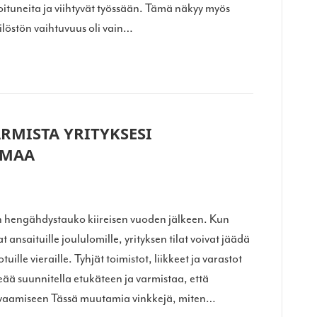
voituneita ja viihtyvät työssään. Tämä näkyy myös
löstön vaihtuvuus oli vain…
RMISTA YRITYKSESI
OMAA
ken hengähdystauko kiireisen vuoden jälkeen. Kun
 ansaituille joululomille, yrityksen tilat voivat jäädä
tuille vieraille. Tyhjät toimistot, liikkeet ja varastot
eää suunnitella etukäteen ja varmistaa, että
turvaamiseen Tässä muutamia vinkkejä, miten…