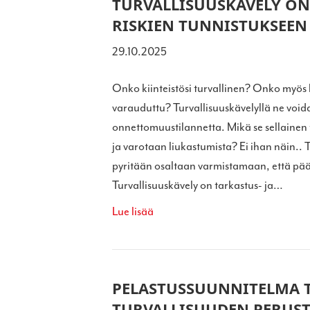
TURVALLISUUSKÄVELY ON
RISKIEN TUNNISTUKSEEN
29.10.2025
Onko kiinteistösi turvallinen? Onko myös ka
varauduttu? Turvallisuuskävelyllä ne void
onnettomuustilannetta. Mikä se sellainen t
ja varotaan liukastumista? Ei ihan näin.. 
pyritään osaltaan varmistamaan, että pääs
Turvallisuuskävely on tarkastus- ja…
Lue lisää
PELASTUSSUUNNITELMA T
TURVALLISUUDEN PERUS