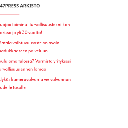
247PRESS ARKISTO
uojax toiminut turvallisuustekniikan
arissa jo yli 30 vuotta!
atala vaihtuvuusaste on avain
aadukkaaseen palveluun
oululoma tulossa? Varmista yrityksesi
urvallisuus ennen lomaa
lykäs kameravalvonta vie valvonnan
udelle tasolle