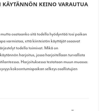
N KÄYTÄNNÖN KEINO VARAUTUA
, mutta osataanko sitä todella hyödyntää tosi paikan
pa varmistaa, että kiinteistön käyttäjät osaavat
ärjestelyt todella toimivat. Mikä on
käytännön harjoitus, jossa harjoitellaan turvallista
tilanteessa. Harjoituksessa testataan muun muassa:
kyvyys kokoontumispaikan selkeys osallistujien