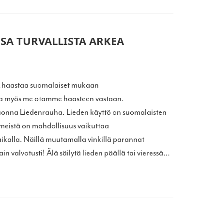
SA TURVALLISTA ARKEA
K haastaa suomalaiset mukaan
5 ja myös me otamme haasteen vastaan.
vuonna Liedenrauha. Lieden käyttö on suomalaisten
a meistä on mahdollisuus vaikuttaa
aikalla. Näillä muutamalla vinkillä parannat
in valvotusti! Älä säilytä lieden päällä tai vieressä…