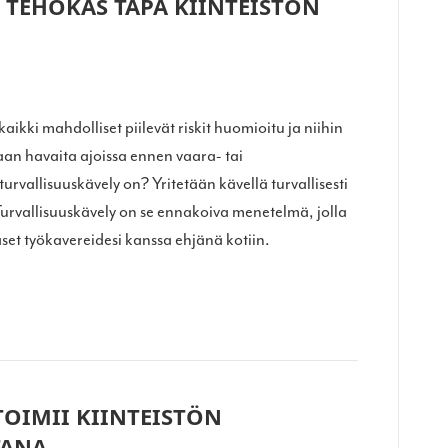
 TEHOKAS TAPA KIINTEISTÖN
ikki mahdolliset piilevät riskit huomioitu ja niihin
aan havaita ajoissa ennen vaara- tai
urvallisuuskävely on? Yritetään kävellä turvallisesti
Turvallisuuskävely on se ennakoiva menetelmä, jolla
et työkavereidesi kanssa ehjänä kotiin.
OIMII KIINTEISTÖN
TANA