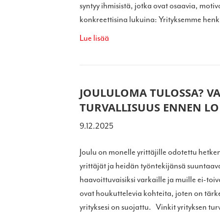
syntyy ihmisistä, jotka ovat osaavia, moti
konkreettisina lukuina: Yrityksemme henki
Lue lisää
JOULULOMA TULOSSA? VA
TURVALLISUUS ENNEN L
9.12.2025
Joulu on monelle yrittäjille odotettu het
yrittäjät ja heidän työntekijänsä suuntaavat
haavoittuvaisiksi varkaille ja muille ei-toivo
ovat houkuttelevia kohteita, joten on tärk
yrityksesi on suojattu. Vinkit yrityksen 