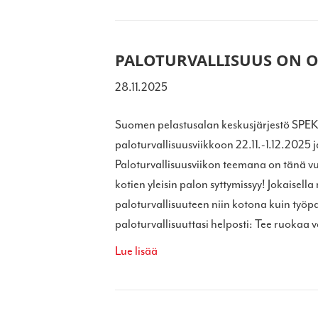
PALOTURVALLISUUS ON O
28.11.2025
Suomen pelastusalan keskusjärjestö SPE
paloturvallisuusviikkoon 22.11.-1.12.202
Paloturvallisuusviikon teemana on tänä 
kotien yleisin palon syttymissyy! Jokaisell
paloturvallisuuteen niin kotona kuin työp
paloturvallisuuttasi helposti: Tee ruokaa va
Lue lisää