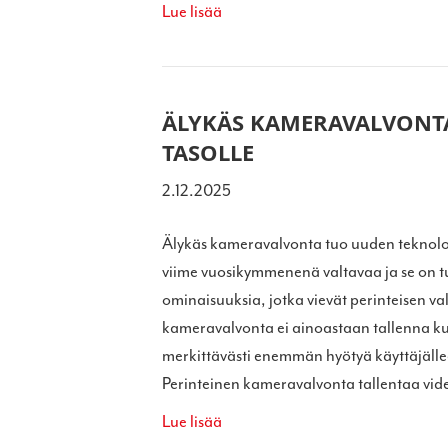
Lue lisää
ÄLYKÄS KAMERAVALVONT
TASOLLE
2.12.2025
Älykäs kameravalvonta tuo uuden teknolog
viime vuosikymmenenä valtavaa ja se on 
ominaisuuksia, jotka vievät perinteisen va
kameravalvonta ei ainoastaan tallenna kuva
merkittävästi enemmän hyötyä käyttäjälle
Perinteinen kameravalvonta tallentaa vi
Lue lisää