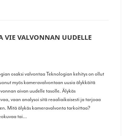
A VIE VALVONNAN UUDELLE
ian osaksi valvontaa Teknologian kehitys on ollut
tuonut myös kameravalvontaan uusia älykkäitä
lvonnan aivan uudelle tasolle. Älykäs
a, vaan analysoi sitä reaaliaikaisesti ja tarjoaa
en. Mitä älykäs kameravalvonta tarkoittaa?
deokuvaa tai…