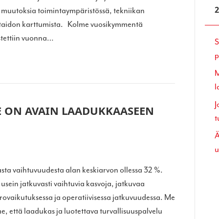
muutoksia toimintaympäristössä, tekniikan
itaidon karttumista. Kolme vuosikymmentä
stettiin vuonna…
S
p
M
l
J
E ON AVAIN LAADUKKAASEEN
t
Ä
u
sta vaihtuvuudesta alan keskiarvon ollessa 32 %.
sein jatkuvasti vaihtuvia kasvoja, jatkuvaa
rovaikutuksessa ja operatiivisessa jatkuvuudessa. Me
 että laadukas ja luotettava turvallisuuspalvelu