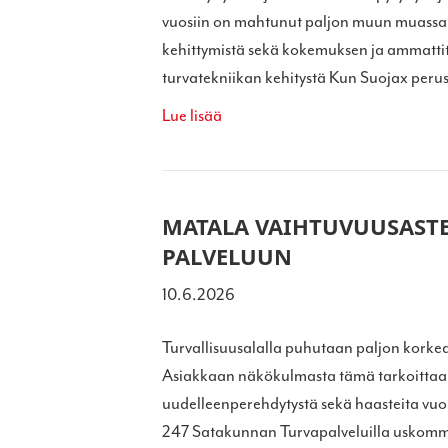
vuosiin on mahtunut paljon muun muassa 
kehittymistä sekä kokemuksen ja ammatt
turvatekniikan kehitystä Kun Suojax peru
Lue lisää
MATALA VAIHTUVUUSAST
PALVELUUN
10.6.2026
Turvallisuusalalla puhutaan paljon korkea
Asiakkaan näkökulmasta tämä tarkoittaa u
uudelleenperehdytystä sekä haasteita vuo
247 Satakunnan Turvapalveluilla uskomme,