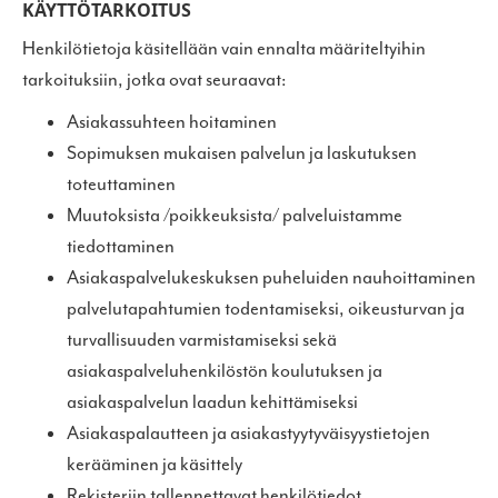
KÄYTTÖTARKOITUS
Henkilötietoja käsitellään vain ennalta määriteltyihin
tarkoituksiin, jotka ovat seuraavat:
Asiakassuhteen hoitaminen
Sopimuksen mukaisen palvelun ja laskutuksen
toteuttaminen
Muutoksista /poikkeuksista/ palveluistamme
tiedottaminen
Asiakaspalvelukeskuksen puheluiden nauhoittaminen
palvelutapahtumien todentamiseksi, oikeusturvan ja
turvallisuuden varmistamiseksi sekä
asiakaspalveluhenkilöstön koulutuksen ja
asiakaspalvelun laadun kehittämiseksi
Asiakaspalautteen ja asiakastyytyväisyystietojen
kerääminen ja käsittely
Rekisteriin tallennettavat henkilötiedot