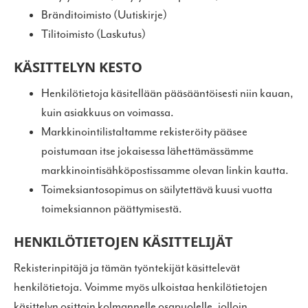
Bränditoimisto (Uutiskirje)
Tilitoimisto (Laskutus)
KÄSITTELYN KESTO
Henkilötietoja käsitellään pääsääntöisesti niin kauan,
kuin asiakkuus on voimassa.
Markkinointilistaltamme rekisteröity pääsee
poistumaan itse jokaisessa lähettämässämme
markkinointisähköpostissamme olevan linkin kautta.
Toimeksiantosopimus on säilytettävä kuusi vuotta
toimeksiannon päättymisestä.
HENKILÖTIETOJEN KÄSITTELIJÄT
Rekisterinpitäjä ja tämän työntekijät käsittelevät
henkilötietoja. Voimme myös ulkoistaa henkilötietojen
käsittelyn osittain kolmannelle osapuolelle, jolloin