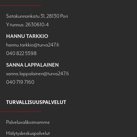
Satakunnankatu 31, 28130 Pori
Y-tunnus: 2630610-4
HANNU TARKKIO
hannu.tarkkio@turva247.fi
040 822 5598
SANNA LAPPALAINEN
sanna.lappalainen@turva247.fi
040 719 7160
TURVALLISUUSPALVELUT
Palveluvalikoimamme
Hälytyskeskuspalvelut