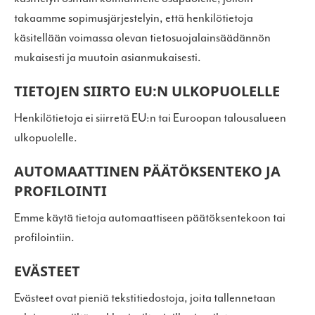
takaamme sopimusjärjestelyin, että henkilötietoja
käsitellään voimassa olevan tietosuojalainsäädännön
mukaisesti ja muutoin asianmukaisesti.
TIETOJEN SIIRTO EU:N ULKOPUOLELLE
Henkilötietoja ei siirretä EU:n tai Euroopan talousalueen
ulkopuolelle.
AUTOMAATTINEN PÄÄTÖKSENTEKO JA
PROFILOINTI
Emme käytä tietoja automaattiseen päätöksentekoon tai
profilointiin.
EVÄSTEET
Evästeet ovat pieniä tekstitiedostoja, joita tallennetaan