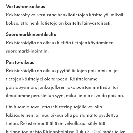
Vastustamisoikeus
Rekisteröity voi vastustaa henkilötietojen käsittelyä, mikäli
kokee, että henkilötietoja on käsitelty lainvastaisesti.
Suoramarkkinointikielto
Rekisteröidyllä on oikeus kieltää tietojen käyttäminen
suoramarkkinointiin.
Poisto-oikeus
Rekisteröidyllä on oikeus pyytää tietojen poistamista, jos
tietojen käsittely ei ole tarpeen. Käsittelemme
poistopyynnön, jonka jälkeen joko poistamme tiedot tai
ilmoitamme perustellun syyn, miksi tietoja ei voida poistaa.
On huomioitava, että rekisterinpitäjällä voi olla
lakisääteinen tai muu oikeus olla poistamatta pyydettyä
tietoa. Rekisterinpitäjällä on velvollisuus säilyttää
kirjanpitoaineisto Kirjanpitolaissa (luku 2, 10 §) määritellyn