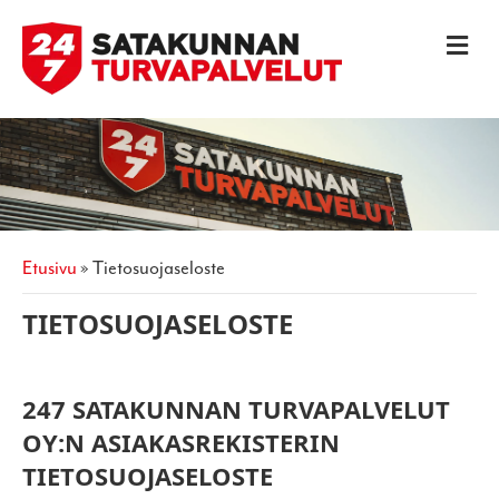
V
A
L
I
K
K
O
etusivu
»
tietosuojaseloste
TIETOSUOJASELOSTE
247 SATAKUNNAN TURVAPALVELUT
OY:N ASIAKASREKISTERIN
TIETOSUOJASELOSTE