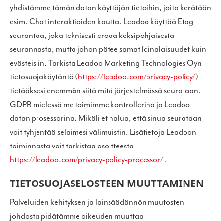
yhdistämme tämän datan käyttäjän tietoihin, joita kerätään
esim. Chat interaktioiden kautta. Leadoo käyttää Etag
seurantaa, joka teknisesti eroaa keksipohjaisesta
seurannasta, mutta johon pätee samat lainalaisuudet kuin
evästeisiin. Tarkista Leadoo Marketing Technologies Oyn
tietosuojakäytäntö (
https://leadoo.com/privacy-policy/
)
tietääksesi enemmän siitä mitä järjestelmässä seurataan.
GDPR mielessä me toimimme kontrollerina ja Leadoo
datan prosessorina. Mikäli et halua, että sinua seurataan
voit tyhjentää selaimesi välimuistin. Lisätietoja Leadoon
toiminnasta voit tarkistaa osoitteesta
https://leadoo.com/privacy-policy-processor/
.
TIETOSUOJASELOSTEEN MUUTTAMINEN
Palveluiden kehityksen ja lainsäädännön muutosten
johdosta pidätämme oikeuden muuttaa