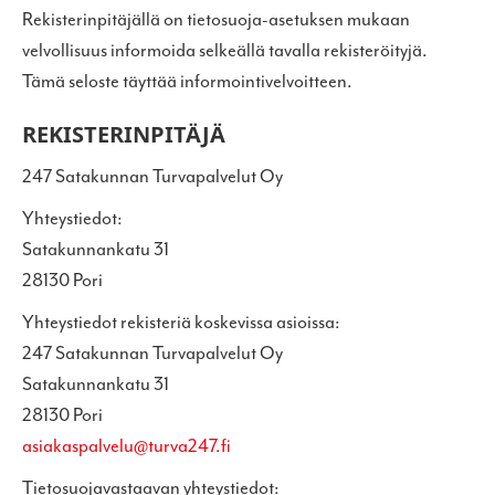
Rekisterinpitäjällä on tietosuoja-asetuksen mukaan
velvollisuus informoida selkeällä tavalla rekisteröityjä.
Tämä seloste täyttää informointivelvoitteen.
REKISTERINPITÄJÄ
247 Satakunnan Turvapalvelut Oy
Yhteystiedot:
Satakunnankatu 31
28130 Pori
Yhteystiedot rekisteriä koskevissa asioissa:
247 Satakunnan Turvapalvelut Oy
Satakunnankatu 31
28130 Pori
asiakaspalvelu@turva247.fi
Tietosuojavastaavan yhteystiedot: