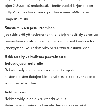
ajan (10 vuotta) mukaisesti. Tämän vuoksi kirjanpitoon
liittyvää aineistoa ei voida poistaa ennen määräajan
umpeutumista.
Suostumuksen peruuttaminen
Jos rekisteröityä koskeva henkilötietojen käsittely perustuu
ainoastaan suostumukseen, eikä esim. asiakkuuteen tai
jäsenyyteen, voi rekisteröity peruuttaa suostumuksen.
Rekisteröity voi valittaa päätöksestä
tietosuojavaltuutetulle
Rekisteröidyllä on oikeus vaatia, että rajoitamme
kiistanalaisten tietojen käsittelyä siksi aikaa, kunnes asia
saadaan ratkaistua.
Valitusoikeus
Rekisteröidyllä on oikeus tehdä valitus
tietosuojavaltuutetulle kantelu, jos hän kokee, että