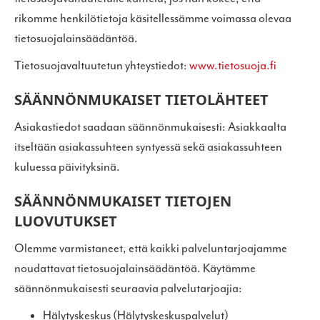
rikomme henkilötietoja käsitellessämme voimassa olevaa
tietosuojalainsäädäntöä.
Tietosuojavaltuutetun yhteystiedot:
www.tietosuoja.fi
SÄÄNNÖNMUKAISET TIETOLÄHTEET
Asiakastiedot saadaan säännönmukaisesti: Asiakkaalta
itseltään asiakassuhteen syntyessä sekä asiakassuhteen
kuluessa päivityksinä.
SÄÄNNÖNMUKAISET TIETOJEN
LUOVUTUKSET
Olemme varmistaneet, että kaikki palveluntarjoajamme
noudattavat tietosuojalainsäädäntöä. Käytämme
säännönmukaisesti seuraavia palvelutarjoajia:
Hälytyskeskus (Hälytyskeskuspalvelut)