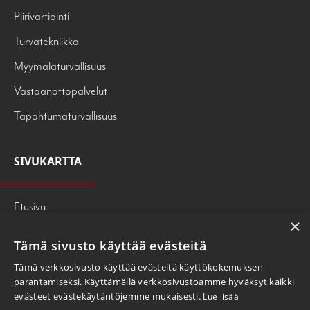
Piirivartiointi
Turvatekniikka
Myymäläturvallisuus
Vastaanottopalvelut
Tapahtumaturvallisuus
SIVUKARTTA
Etusivu
×
Palvelut
Tämä sivusto käyttää evästeitä
Tietoa meistä
Tämä verkkosivusto käyttää evästeitä käyttökokemuksen
247PRESS
parantamiseksi. Käyttämällä verkkosivustoamme hyväksyt kaikki
evästeet evästekäytäntöjemme mukaisesti.
Lue lisää
OTA YHTEYTTÄ