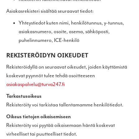
Asiakasrekisteri sisältää seuraavat tiedot:
Yhteystiedot kuten nimi, henkilötunnus, y-tunnus,
asiakasnumero, osoite, asema, sähköposti,
puhelinnumero, ICE-henkilö
REKISTERÖIDYN OIKEUDET
Rekisteröidyllä on seuraavat oikeudet, joiden käyttämistä
koskevat pyynnöt tulee tehdä osoitteeseen
asiakaspalvelu@turva247.fi
Tarkastusoikeus
Rekisteröity voi tarkistaa tallentamamme henkilötiedot.
Oikeus tietojen oikaisemiseen
Rekisteröity voi pyytää oikaisemaan häntä koskevat
virheelliset tai puutteelliset tiedot.