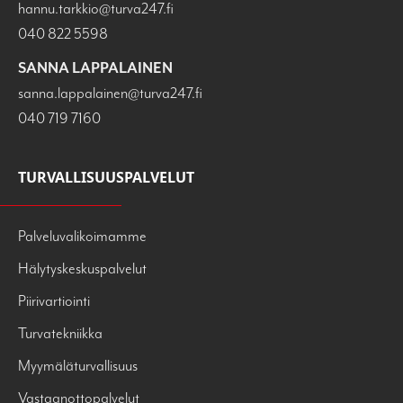
hannu.tarkkio@turva247.fi
040 822 5598
SANNA LAPPALAINEN
sanna.lappalainen@turva247.fi
040 719 7160
TURVALLISUUSPALVELUT
Palveluvalikoimamme
Hälytyskeskuspalvelut
Piirivartiointi
Turvatekniikka
Myymäläturvallisuus
Vastaanottopalvelut