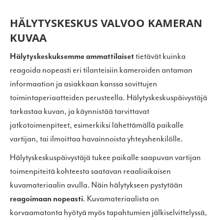
HÄLYTYSKESKUS VALVOO KAMERAN
KUVAA
Hälytyskeskuksemme ammattilaiset
tietävät kuinka
reagoida nopeasti eri tilanteisiin kameroiden antaman
informaation ja asiakkaan kanssa sovittujen
toimintaperiaatteiden perusteella. Hälytyskeskuspäivystäjä
tarkastaa kuvan, ja käynnistää tarvittavat
jatkotoimenpiteet, esimerkiksi lähettämällä paikalle
vartijan, tai ilmoittaa havainnoista yhteyshenkilölle.
Hälytyskeskuspäivystäjä tukee paikalle saapuvan vartijan
toimenpiteitä kohteesta saatavan reaaliaikaisen
kuvamateriaalin avulla. Näin hälytykseen pystytään
reagoimaan nopeasti
. Kuvamateriaalista on
korvaamatonta hyötyä myös tapahtumien jälkiselvittelyssä,