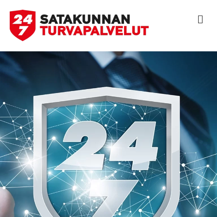
V
A
L
I
K
K
O