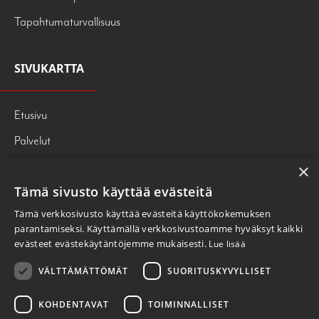
Tapahtumaturvallisuus
SIVUKARTTA
Etusivu
Palvelut
Tietoa meistä
×
Tämä sivusto käyttää evästeitä
247PRESS
Tämä verkkosivusto käyttää evästeitä käyttökokemuksen
OTA YHTEYTTÄ
parantamiseksi. Käyttämällä verkkosivustoamme hyväksyt kaikki
Tietosuojaseloste
evästeet evästekäytäntöjemme mukaisesti.
Lue lisää
VÄLTTÄMÄTTÖMÄT
SUORITUSKYVYLLISET
KOHDENTAVAT
TOIMINNALLISET