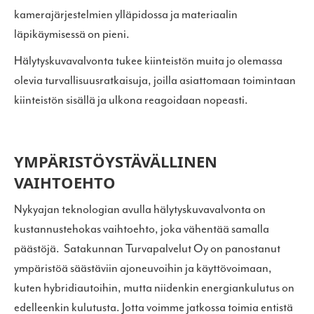
kamerajärjestelmien ylläpidossa ja materiaalin
läpikäymisessä on pieni.
Hälytyskuvavalvonta tukee kiinteistön muita jo olemassa
olevia turvallisuusratkaisuja, joilla asiattomaan toimintaan
kiinteistön sisällä ja ulkona reagoidaan nopeasti.
YMPÄRISTÖYSTÄVÄLLINEN
VAIHTOEHTO
Nykyajan teknologian avulla hälytyskuvavalvonta on
kustannustehokas vaihtoehto, joka vähentää samalla
päästöjä. Satakunnan Turvapalvelut Oy on panostanut
ympäristöä säästäviin ajoneuvoihin ja käyttövoimaan,
kuten hybridiautoihin, mutta niidenkin energiankulutus on
edelleenkin kulutusta. Jotta voimme jatkossa toimia entistä