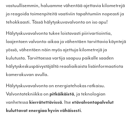
vastuullisemmin, haluamme vähentää ajettavia kilometrejä
ja reagoida toimenpiteitä vaativiin tapahtumiin nopeasti ja
tehokkaasti. Tässä hälytyskuvavalvonta on iso apu!
Hälytyskuvavalvonta tukee loistavasti piirivartiointia,
laajentaen valvonta-aikaa ja vähentäen tarvittavia käyntejä
yössä, vähentäen näin myös ajettuja kilometrejä ja
kulutusta. Tarvittaessa vartija saapuu paikalle saaden
hälytyskeskuspäivystäjältä reaaliaikaista lisäinformaatiota
kamerakuvan avulla.
Hälytyskuvavalvonta on energiatehokas ratkaisu.
Valvontatekniikka on
pitkäikäistä
, ja teknologian
vanhetessa
kierrätettävissä
. Itse
etävalvontapalvelut
kuluttavat energiaa hyvin vähäisesti
.