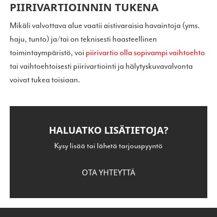
PIIRIVARTIOINNIN TUKENA
Mikäli valvottava alue vaatii aistivaraisia havaintoja (yms.
haju, tunto) ja/tai on teknisesti haasteellinen
toimintaympäristö, voi
piirivartio olla sopivampi vaihtoehto
tai vaihtoehtoisesti piirivartiointi ja hälytyskuvavalvonta
voivat tukea toisiaan.
HALUATKO LISÄTIETOJA?
Kysy lisää tai lähetä tarjouspyyntö
OTA YHTEYTTÄ