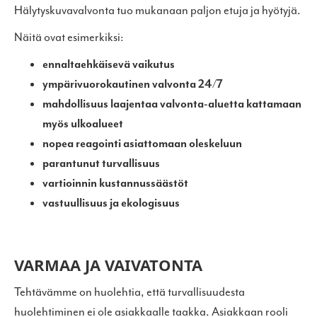
Hälytyskuvavalvonta tuo mukanaan paljon etuja ja hyötyjä.
Näitä ovat esimerkiksi:
ennaltaehkäisevä vaikutus
ympärivuorokautinen valvonta 24/7
mahdollisuus laajentaa valvonta-aluetta kattamaan
myös ulkoalueet
nopea reagointi asiattomaan oleskeluun
parantunut turvallisuus
vartioinnin kustannussäästöt
vastuullisuus ja ekologisuus
VARMAA JA VAIVATONTA
Tehtävämme on huolehtia, että turvallisuudesta
huolehtiminen ei ole asiakkaalle taakka. Asiakkaan rooli