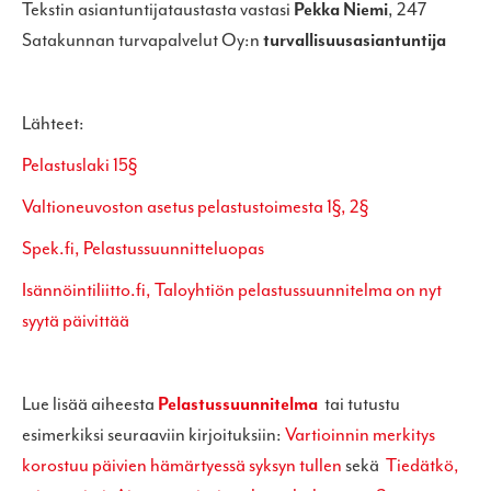
Tekstin asiantuntijataustasta vastasi
Pekka Niemi
, 247
Satakunnan turvapalvelut Oy:n
turvallisuusasiantuntija
Lähteet:
Pelastuslaki 15§
Valtioneuvoston asetus pelastustoimesta 1§, 2§
Spek.fi, Pelastussuunnitteluopas
Isännöintiliitto.fi, Taloyhtiön pelastussuunnitelma on nyt
syytä päivittää
Lue lisää aiheesta
Pelastussuunnitelma
tai tutustu
esimerkiksi seuraaviin kirjoituksiin:
Vartioinnin merkitys
korostuu päivien hämärtyessä syksyn tullen
sekä
Tiedätkö,