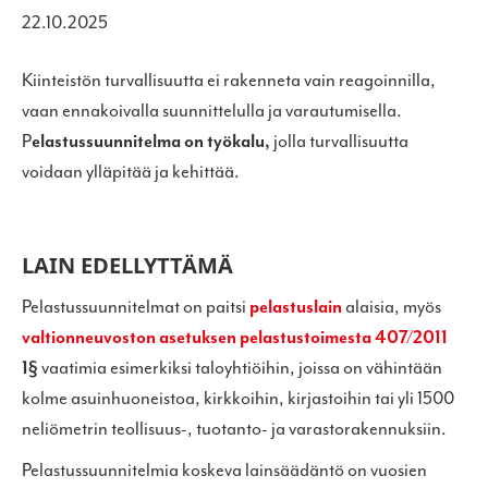
22.10.2025
Kiinteistön turvallisuutta ei rakenneta vain reagoinnilla,
vaan ennakoivalla suunnittelulla ja varautumisella.
P
elastussuunnitelma on työkalu,
jolla turvallisuutta
voidaan ylläpitää ja kehittää.
LAIN EDELLYTTÄMÄ
Pelastussuunnitelmat on paitsi
pelastuslain
alaisia, myös
valtionneuvoston asetuksen pelastustoimesta 407/2011
1§
vaatimia esimerkiksi taloyhtiöihin, joissa on vähintään
kolme asuinhuoneistoa, kirkkoihin, kirjastoihin tai yli 1500
neliömetrin teollisuus-, tuotanto- ja varastorakennuksiin.
Pelastussuunnitelmia koskeva lainsäädäntö on vuosien