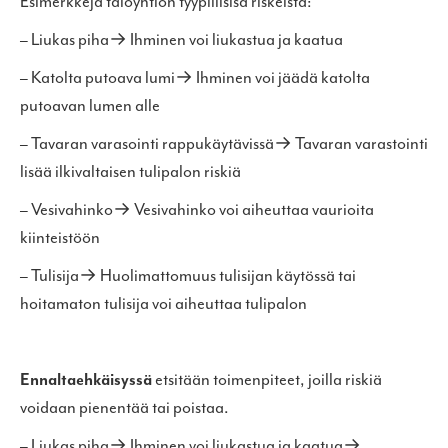
Esimerkkejä taloyhtiön tyypillisisä riskeistä:
– Liukas piha→ Ihminen voi liukastua ja kaatua
– Katolta putoava lumi→ Ihminen voi jäädä katolta
putoavan lumen alle
– Tavaran varasointi rappukäytävissä→ Tavaran varastointi
lisää ilkivaltaisen tulipalon riskiä
– Vesivahinko→ Vesivahinko voi aiheuttaa vaurioita
kiinteistöön
– Tulisija→ Huolimattomuus tulisijan käytössä tai
hoitamaton tulisija voi aiheuttaa tulipalon
Ennaltaehkäisyssä
etsitään toimenpiteet, joilla riskiä
voidaan pienentää tai poistaa.
– Liukas piha→ Ihminen voi liukastua ja kaatua→