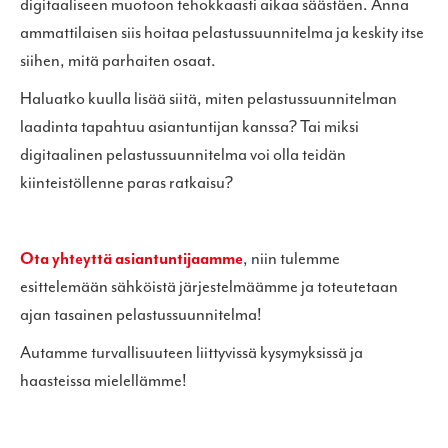
digitaaliseen muotoon tehokkaasti aikaa säästäen. Anna
ammattilaisen siis hoitaa pelastussuunnitelma ja keskity itse
siihen, mitä parhaiten osaat.
Haluatko kuulla lisää siitä, miten pelastussuunnitelman
laadinta tapahtuu asiantuntijan kanssa? Tai miksi
digitaalinen pelastussuunnitelma voi olla teidän
kiinteistöllenne paras ratkaisu?
Ota yhteyttä asiantuntijaamme
, niin tulemme
esittelemään sähköistä järjestelmäämme ja toteutetaan
ajan tasainen pelastussuunnitelma!
Autamme turvallisuuteen liittyvissä kysymyksissä ja
haasteissa mielellämme!