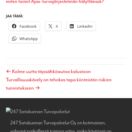
miten toimit Ajax-turvajärjestelmän hälyttäessä?
JAA TÄMÄ:
Facebook
X
LinkedIn
WhatsApp
← Kolme uutta täyssähköautoa kalustoon
Turvallisuuskävely on tehokas tapa kiinteistön riskien
tunnistukseen →
247 Satakunnan Turvapalvelut Oy on kotimainen,
vahvasti paikallisesti toimiva yritys, jonka käytössä on