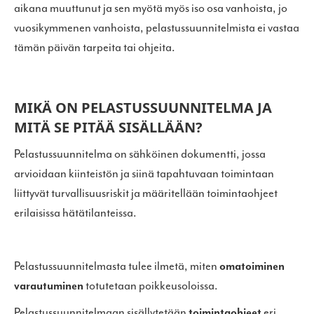
aikana muuttunut ja sen myötä myös iso osa vanhoista, jo
vuosikymmenen vanhoista, pelastussuunnitelmista ei vastaa
tämän päivän tarpeita tai ohjeita.
MIKÄ ON PELASTUSSUUNNITELMA JA
MITÄ SE PITÄÄ SISÄLLÄÄN?
Pelastussuunnitelma on sähköinen dokumentti, jossa
arvioidaan kiinteistön ja siinä tapahtuvaan toimintaan
liittyvät turvallisuusriskit ja määritellään toimintaohjeet
erilaisissa hätätilanteissa.
Pelastussuunnitelmasta tulee ilmetä, miten
omatoiminen
varautuminen
totutetaan poikkeusoloissa.
Pelastussuunnitelmaan sisällytetään
toimintaohjeet
eri