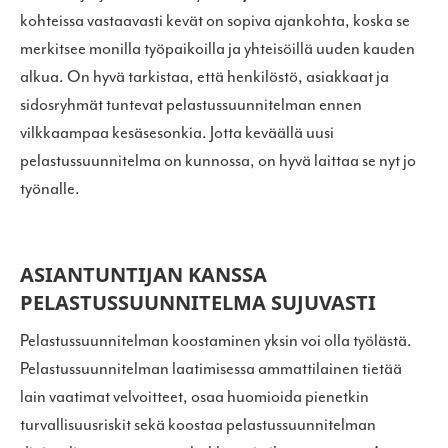
kohteissa vastaavasti kevät on sopiva ajankohta, koska se
merkitsee monilla työpaikoilla ja yhteisöillä uuden kauden
alkua. On hyvä tarkistaa, että henkilöstö, asiakkaat ja
sidosryhmät tuntevat pelastussuunnitelman ennen
vilkkaampaa kesäsesonkia. Jotta keväällä uusi
pelastussuunnitelma on kunnossa, on hyvä laittaa se nyt jo
työnalle.
ASIANTUNTIJAN KANSSA
PELASTUSSUUNNITELMA SUJUVASTI
Pelastussuunnitelman koostaminen yksin voi olla työlästä.
Pelastussuunnitelman laatimisessa ammattilainen tietää
lain vaatimat velvoitteet, osaa huomioida pienetkin
turvallisuusriskit sekä koostaa pelastussuunnitelman