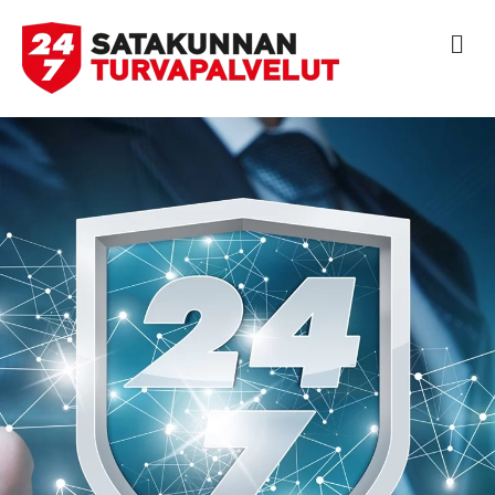
V
A
L
I
K
K
O