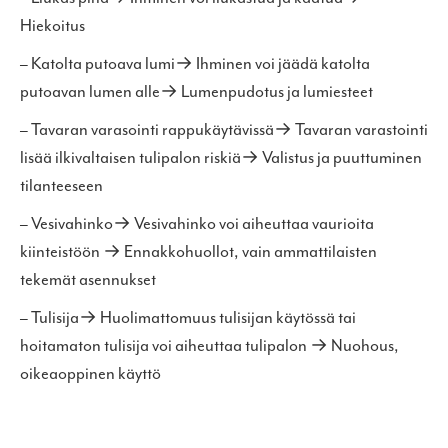
Hiekoitus
– Katolta putoava lumi→ Ihminen voi jäädä katolta
putoavan lumen alle→ Lumenpudotus ja lumiesteet
– Tavaran varasointi rappukäytävissä→ Tavaran varastointi
lisää ilkivaltaisen tulipalon riskiä→ Valistus ja puuttuminen
tilanteeseen
– Vesivahinko→ Vesivahinko voi aiheuttaa vaurioita
kiinteistöön → Ennakkohuollot, vain ammattilaisten
tekemät asennukset
– Tulisija→ Huolimattomuus tulisijan käytössä tai
hoitamaton tulisija voi aiheuttaa tulipalon → Nuohous,
oikeaoppinen käyttö