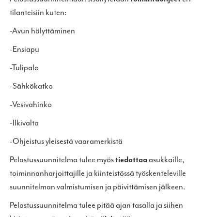
tilanteisiin kuten:
-Avun hälyttäminen
-Ensiapu
-Tulipalo
-Sähkökatko
-Vesivahinko
-Ilkivalta
-Ohjeistus yleisestä vaaramerkistä
Pelastussuunnitelma tulee myös
tiedottaa
asukkaille,
toiminnanharjoittajille ja kiinteistössä työskenteleville
suunnitelman valmistumisen ja päivittämisen jälkeen.
Pelastussuunnitelma tulee pitää ajan tasalla ja siihen