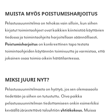
MUISTA MYÖS POISTUMISHARJOITUS
Pelastussuunnitelma on tehokas vain silloin, kun siihen
kirjatut toimintaohjeet ovat kaikkien kiinteistöä käyttävien
tiedossa ja toimintaohjeita harjoitellaan säännöllisesti.
Poistumisharjoitus
on konkreettinen tapa testata
toimintaohjeiden käytännön toimivuutta ja varmistaa, että
jokainen osaa toimia oikein hätätilanteessa.
MIKSI JUURI NYT?
Pelastussuunnitelmasta on hyötyä, jos sen olemassaolo
tiedetään ja siihen on tutustuttu. Oiva paikka
pelastussuunnitelman tiedottamiseen onkin esimerkiksi
keväällä järjestettävä taloyhtiön
yhtiökokous.
Muissa