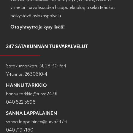
viimeisin turvallisuuden huipputeknologia sekä tehokas
päivystävä asiakaspalvelu.
Ota yhteyttä ja kysy lisää!
247 SATAKUNNAN TURVAPALVELUT
Satakunnankatu 31, 28130 Pori
Y-tunnus: 2630610-4
HANNU TARKKIO
hannu.tarkkio@turva247.fi
040 822 5598
SANNA LAPPALAINEN
sanna.lappalainen@turva247.fi
040 719 7160