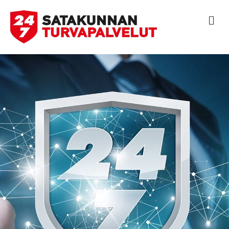
V
A
L
I
K
K
O