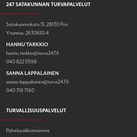
247 SATAKUNNAN TURVAPALVELUT
Satakunnankatu 31, 28130 Pori
Y-tunnus: 2630610-4
HANNU TARKKIO
hannu.tarkkio@turva247.fi
040 822 5598
SANNA LAPPALAINEN
sanna.lappalainen@turva247.fi
040 719 7160
TURVALLISUUSPALVELUT
Palveluvalikoimamme