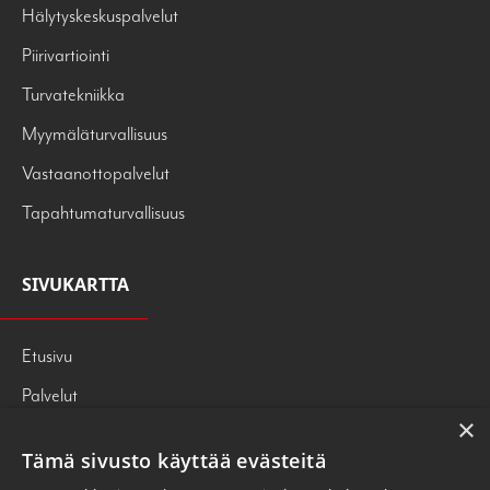
Hälytyskeskuspalvelut
Piirivartiointi
Turvatekniikka
Myymäläturvallisuus
Vastaanottopalvelut
Tapahtumaturvallisuus
SIVUKARTTA
Etusivu
Palvelut
×
Tietoa meistä
Tämä sivusto käyttää evästeitä
247PRESS