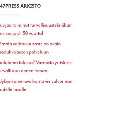
247PRESS ARKISTO
uojax toiminut turvallisuustekniikan
arissa jo yli 30 vuotta!
atala vaihtuvuusaste on avain
aadukkaaseen palveluun
oululoma tulossa? Varmista yrityksesi
urvallisuus ennen lomaa
lykäs kameravalvonta vie valvonnan
udelle tasolle