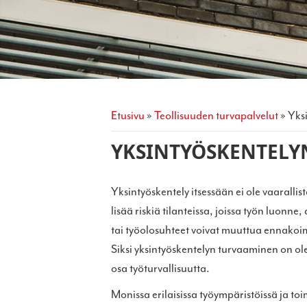
etusivu
»
teollisuuden turvapalvelut
»
yk
YKSINTYÖSKENTELY
Yksintyöskentely itsessään ei ole vaarallis
lisää riskiä tilanteissa, joissa työn luonne,
tai työolosuhteet voivat muuttua ennakoi
Siksi yksintyöskentelyn turvaaminen on o
osa työturvallisuutta.
Monissa erilaisissa työympäristöissä ja toi