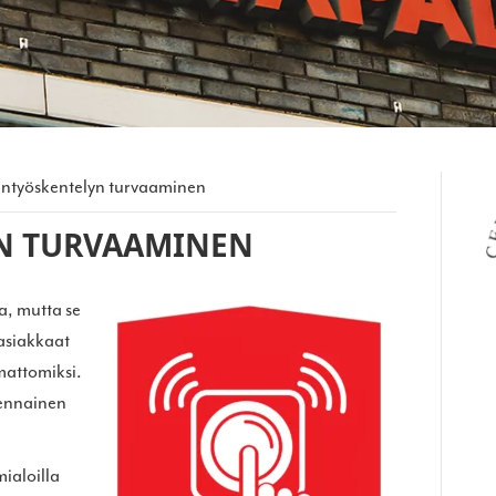
sintyöskentelyn turvaaminen
N TURVAAMINEN
ta, mutta se
 asiakkaat
mattomiksi.
lennainen
mialoilla