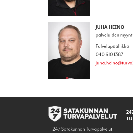
JUHA HEINO
palveluiden myynt
Palvelupäällikkö
040 610 1387
juha.heino@turva2
24
TU
247 Satakunnan Turvapalvelut