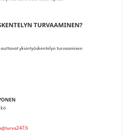
SKENTELYN TURVAAMINEN?
a auttavat yksintyöskentelyn turvaamisen
IVONEN
kkö
en@turva247.fi