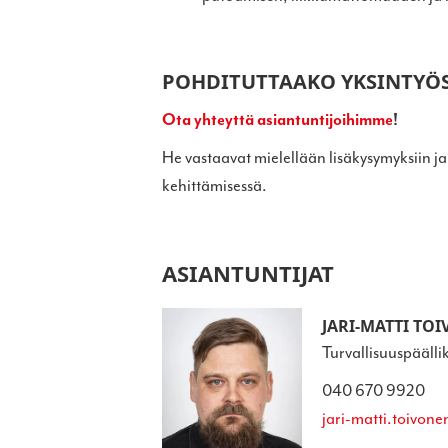
POHDITUTTAAKO YKSINTYÖ
Ota yhteyttä asiantuntijoihimme
!
He vastaavat mielellään lisäkysymyksiin j
kehittämisessä.
ASIANTUNTIJAT
JARI-MATTI TO
Turvallisuuspäälli
040 670 9920
jari-matti.toivon