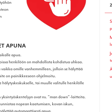
 työhön
önteon
en
S
p
M
ET APUNA
l
J
aikalle apua.
t
 joissa henkilöön on mahdollista kohdistua uhkaa.
vaikka omille vanhemmilleen, jolloin se hälyttää
Ä
aite on painikkeeseen ohjelmoitu.
u
hälytyskeskukselle, tai muulle valitulle henkilölle
n yksintyöskentelyyn ovat ns. ”man down”-laitteita.
te tunnistaa nopean kaatumisen, kovan iskun,
älyttää automaattisesti apua.