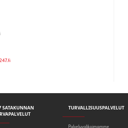
i
47.fi
7 SATAKUNNAN
TURVALLISUUSPALVELUT
RVAPALVELUT
Palveluvalikoimamme