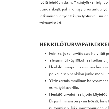
työtä tehdään yksin. Yksintyöskentely tuo
uusia riskejä, joihin on syytä varautua ty
jatkumisen ja työntekijän työturvallisuud
takaamiseksi.
HENKILÖTURVAPAINIKKE
Painike, joka tarvittaessa hälyttää p
Yleisimmät käyttökohteet sellaisia,
Henkilöturvapainikkeen voi hankkia 
paikalle sen henkilön jonka mobiilil
Yksinkertaisimmillaan hälytys menee 
esim. työkaverille.
Henkilöturvalaitteet, joita käytetää
Eli jos ihminen on yksin työssä, lai
putoamisen, liikkumattomuuden ja h