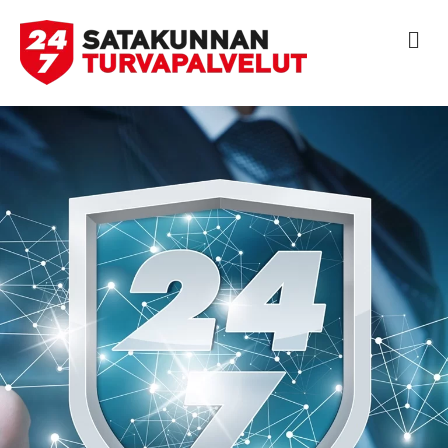
V
A
L
I
K
K
O