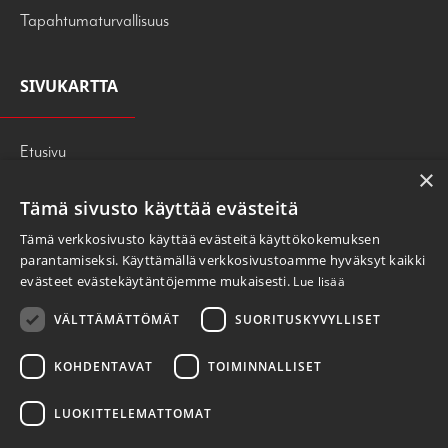
Tapahtumaturvallisuus
SIVUKARTTA
Etusivu
×
Palvelut
Tämä sivusto käyttää evästeitä
Tietoa meistä
Tämä verkkosivusto käyttää evästeitä käyttökokemuksen
247PRESS
parantamiseksi. Käyttämällä verkkosivustoamme hyväksyt kaikki
evästeet evästekäytäntöjemme mukaisesti.
Lue lisää
OTA YHTEYTTÄ
VÄLTTÄMÄTTÖMÄT
SUORITUSKYVYLLISET
Tietosuojaseloste
KOHDENTAVAT
TOIMINNALLISET
LUOKITTELEMATTOMAT