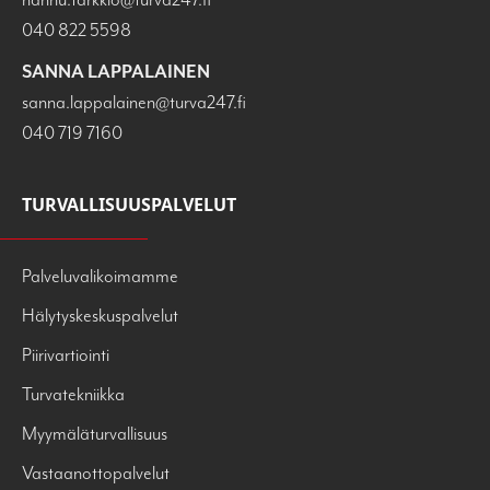
040 822 5598
SANNA LAPPALAINEN
sanna.lappalainen@turva247.fi
040 719 7160
TURVALLISUUSPALVELUT
Palveluvalikoimamme
Hälytyskeskuspalvelut
Piirivartiointi
Turvatekniikka
Myymäläturvallisuus
Vastaanottopalvelut