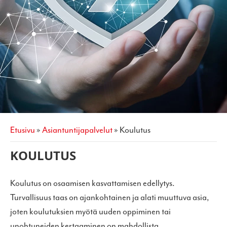
etusivu
»
asiantuntijapalvelut
»
koulutus
KOULUTUS
Koulutus on osaamisen kasvattamisen edellytys.
Turvallisuus taas on ajankohtainen ja alati muuttuva asia,
joten koulutuksien myötä uuden oppiminen tai
unohtuneiden kertaaminen on mahdollista.