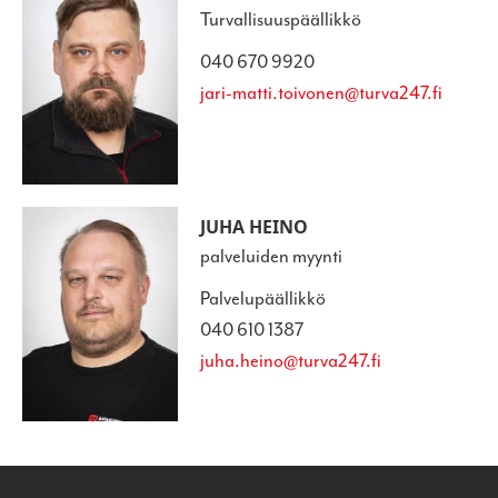
Turvallisuuspäällikkö
040 670 9920
jari-matti.toivonen@turva247.fi
JUHA HEINO
palveluiden myynti
Palvelupäällikkö
040 610 1387
juha.heino@turva247.fi