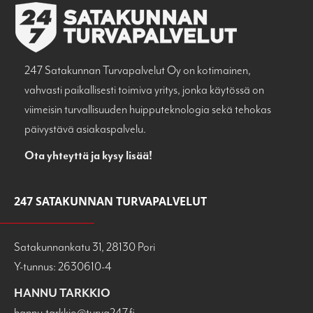
247 Satakunnan Turvapalvelut Oy on kotimainen,
vahvasti paikallisesti toimiva yritys, jonka käytössä on
viimeisin turvallisuuden huipputeknologia sekä tehokas
päivystävä asiakaspalvelu.
Ota yhteyttä ja kysy lisää!
247 SATAKUNNAN TURVAPALVELUT
Satakunnankatu 31, 28130 Pori
Y-tunnus: 2630610-4
HANNU TARKKIO
hannu.tarkkio@turva247.fi