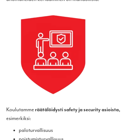
Koulutamme
räätälöidysti safety ja security asioista,
esimerkiksi:
paloturvallisuus
poistumisturvallisuus