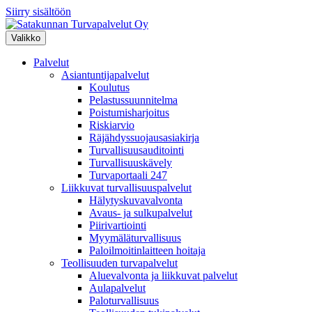
Siirry sisältöön
Valikko
Palvelut
Asiantuntijapalvelut
Koulutus
Pelastussuunnitelma
Poistumisharjoitus
Riskiarvio
Räjähdyssuojausasiakirja
Turvallisuusauditointi
Turvallisuuskävely
Turvaportaali 247
Liikkuvat turvallisuuspalvelut
Hälytyskuvavalvonta
Avaus- ja sulkupalvelut
Piirivartiointi
Myymäläturvallisuus
Paloilmoitinlaitteen hoitaja
Teollisuuden turvapalvelut
Aluevalvonta ja liikkuvat palvelut
Aulapalvelut
Paloturvallisuus