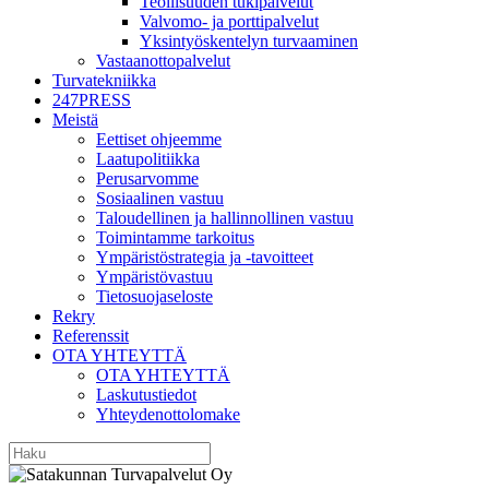
Teollisuuden tukipalvelut
Valvomo- ja porttipalvelut
Yksintyöskentelyn turvaaminen
Vastaanottopalvelut
Turvatekniikka
247PRESS
Meistä
Eettiset ohjeemme
Laatupolitiikka
Perusarvomme
Sosiaalinen vastuu
Taloudellinen ja hallinnollinen vastuu
Toimintamme tarkoitus
Ympäristöstrategia ja -tavoitteet
Ympäristövastuu
Tietosuojaseloste
Rekry
Referenssit
OTA YHTEYTTÄ
OTA YHTEYTTÄ
Laskutustiedot
Yhteydenottolomake