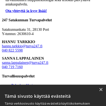
asiakaspalvelu.
Ota yhteyttä ja kysy lisää!
247 Satakunnan Turvapalvelut
Satakunnankatu 31, 28130 Pori
Y-tunnus: 2630610-4
HANNU TARKKIO
hannu.tarkkio@turva247.fi
040 822 5598
SANNA LAPPALAINEN
sanna.lappalainen@turva247.fi
040 719 7160
Turvallisuuspalvelut
Palveluvalikoimamme
×
Hälytyskeskuspalvelut
Piirivartiointi
Tämä sivusto käyttää evästeitä
Turvatekniikka
Myymäläturvallisuus
Tämä verkkosivusto käyttää evästeitä käyttökokemuksen