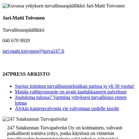
Jari-Matti Toivonen
Turvallisuuspäällikkö
040 670 9920
jari-matti.toivonen@turva247.fi
247PRESS ARKISTO
Suojax toiminut turvallisuustekniikan parissa jo yli 30 vuotta!
Matala vaihtuvuusaste on avain laadukkaaseen palveluun
Joululoma tulossa? Varmista yrityksesi turvallisuus ennen
lomaa
Älykäs kameravalvonta vie valvonnan uudelle tasolle
247 Satakunnan Turvapalvelut Oy on kotimainen, vahvasti
paikallisesti toimiva yritys, jonka käytössä on viimeisin
turvallisuuden huipputeknologia sekä tehokas päivystävä