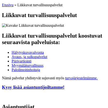
Etusivu
»
Liikkuvat turvallisuuspalvelut
Liikkuvat turvallisuuspalvelut
Liikkuvat turvallisuuspalvelut koostuvat
seuraavista palveluista:
Hälytyskuvavalvonta
Avaus- ja sulkupalvelut
Piirivartiointi
Myymäläturvallisuus
Paloilmoitinhoitaja
Nämä palvelut yhdistyvät sujuvasti myös
turvajärjestelmiimme.
Kysy lisää asiantuntijoiltamme!
Asiantuntijat