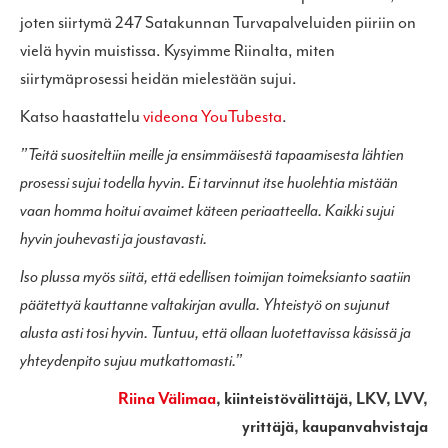
joten siirtymä 247 Satakunnan Turvapalveluiden piiriin on
vielä hyvin muistissa. Kysyimme Riinalta, miten
siirtymäprosessi heidän mielestään sujui.
Katso haastattelu
videona YouTubesta
.
”Teitä suositeltiin meille ja ensimmäisestä tapaamisesta lähtien
prosessi sujui todella hyvin. Ei tarvinnut itse huolehtia mistään
vaan homma hoitui avaimet käteen periaatteella. Kaikki sujui
hyvin jouhevasti ja joustavasti.
Iso plussa myös siitä, että edellisen toimijan toimeksianto saatiin
päätettyä kauttanne valtakirjan avulla. Yhteistyö on sujunut
alusta asti tosi hyvin. Tuntuu, että ollaan luotettavissa käsissä ja
yhteydenpito sujuu mutkattomasti.”
Riina Välimaa
, kiinteistövälittäjä, LKV, LVV,
yrittäjä, kaupanvahvistaja