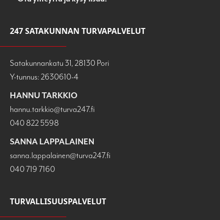
247 SATAKUNNAN TURVAPALVELUT
Satakunnankatu 31, 28130 Pori
Y-tunnus: 2630610-4
HANNU TARKKIO
hannu.tarkkio@turva247.fi
040 822 5598
SANNA LAPPALAINEN
sanna.lappalainen@turva247.fi
040 719 7160
TURVALLISUUSPALVELUT