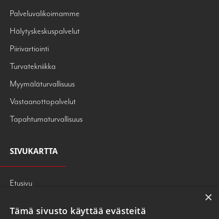
Palveluvalikoimamme
Hälytyskeskuspalvelut
Piirivartiointi
Turvatekniikka
Myymäläturvallisuus
Vastaanottopalvelut
Tapahtumaturvallisuus
SIVUKARTTA
Etusivu
×
Palvelut
Tämä sivusto käyttää evästeitä
Tietoa meistä