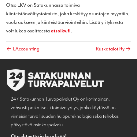
Otso LKV on Satakunnassa toimiva
kiinteistönvälitystoimisto, joka keskittyy asuntojen myyntiin,
vuokraukseen ja kiinteistöarviointeihin. Lisää yrityksestä
voit lukea osoitteesta
otsolkv.fi
.
← 1.Accounting
Ruskatalot Ry →
247 Satakunnan Turvapalvelut Oy on kotimainen,
vahvasti paikallisesti toimiva yritys, jonka käytössä on
viimeisin turvallisuuden huipputeknologia sekä tehokas
päivystävä asiakaspalvelu.
Ota yhteyttä ja kysy lisää!