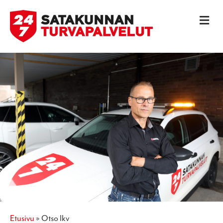
V
A
L
I
K
K
O
etusivu
»
otso lkv