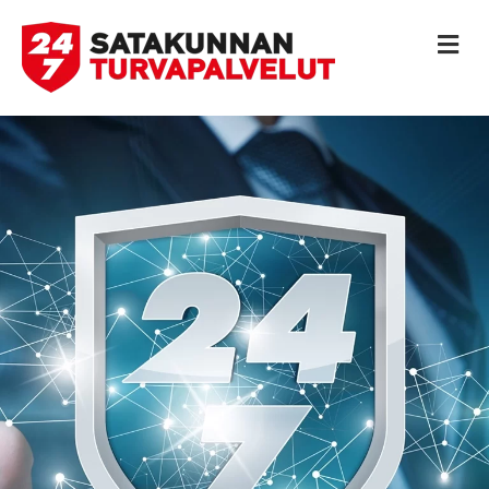
V
A
L
I
K
K
O