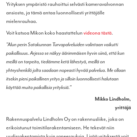
Yrityksen ympäristö rauhoittui selvästi kameravalvonnan
ansiosta, ja tämä antaa luonnollisesti yrittäjälle
mielenrauhaa.
Voit katsoa Mikon koko haastattelun
videona tästä
.
”Alun perin Satakunnan Turvapalveluiden valintaan vaikutti
paikallisuus. Arjessa se näkyy äärimmäisen hyvin siinä, että kun
meillä on tarpeita, tiedämme ketä lähestyä, meillä on
yhteyshenkilö jolta saadaan nopeasti hyvää palvelua. Me ollaan
itsekin pieni paikallinen yritys ja silloin luonnollisesti halutaan
käyttää muita paikallisia yrityksiä.”
Mikko Lindholm,
yrittäjä
Rakennuspalvelu Lindholm Oy on rakennusliike, joka on
erikoistunut toimitilarakentamiseen. He tekevät niin
uudisrakentamista kuin saneerauksia. Lisää yrityksestä voit