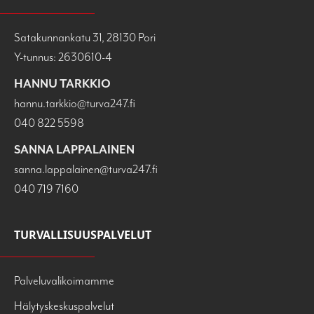
Satakunnankatu 31, 28130 Pori
Y-tunnus: 2630610-4
HANNU TARKKIO
hannu.tarkkio@turva247.fi
040 822 5598
SANNA LAPPALAINEN
sanna.lappalainen@turva247.fi
040 719 7160
TURVALLISUUSPALVELUT
Palveluvalikoimamme
Hälytyskeskuspalvelut