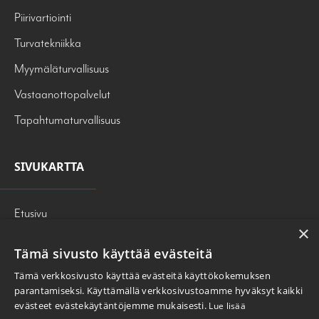
Piirivartiointi
Turvatekniikka
Myymäläturvallisuus
Vastaanottopalvelut
Tapahtumaturvallisuus
SIVUKARTTA
Etusivu
×
Palvelut
Tämä sivusto käyttää evästeitä
Tietoa meistä
Tämä verkkosivusto käyttää evästeitä käyttökokemuksen
247PRESS
parantamiseksi. Käyttämällä verkkosivustoamme hyväksyt kaikki
evästeet evästekäytäntöjemme mukaisesti.
Lue lisää
OTA YHTEYTTÄ