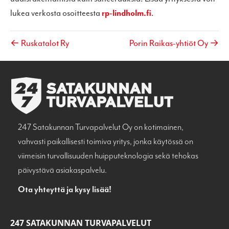
lukea verkosta osoitteesta
rp-lindholm.fi
.
← Ruskatalot Ry
Porin Raikas-yhtiöt Oy →
247 Satakunnan Turvapalvelut Oy on kotimainen,
vahvasti paikallisesti toimiva yritys, jonka käytössä on
viimeisin turvallisuuden huipputeknologia sekä tehokas
päivystävä asiakaspalvelu.
Ota yhteyttä ja kysy lisää!
247 SATAKUNNAN TURVAPALVELUT