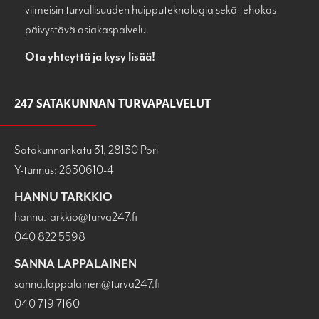
viimeisin turvallisuuden huipputeknologia sekä tehokas
päivystävä asiakaspalvelu.
Ota yhteyttä ja kysy lisää!
247 SATAKUNNAN TURVAPALVELUT
Satakunnankatu 31, 28130 Pori
Y-tunnus: 2630610-4
HANNU TARKKIO
hannu.tarkkio@turva247.fi
040 822 5598
SANNA LAPPALAINEN
sanna.lappalainen@turva247.fi
040 719 7160