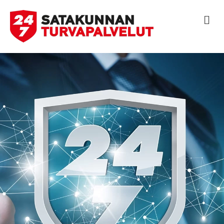
V
A
L
I
K
K
O