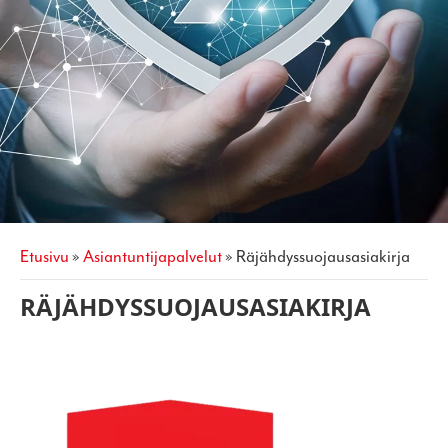
etusivu
»
asiantuntijapalvelut
»
räjähdyssuojausasiakirja
RÄJÄHDYSSUOJAUSASIAKIRJA