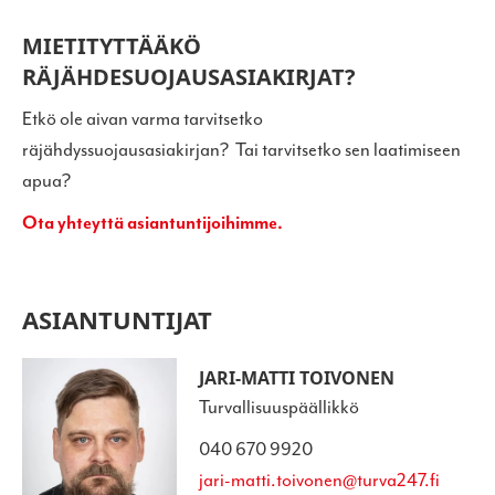
MIETITYTTÄÄKÖ
RÄJÄHDESUOJAUSASIAKIRJAT?
Etkö ole aivan varma tarvitsetko
räjähdyssuojausasiakirjan? Tai tarvitsetko sen laatimiseen
apua?
Ota yhteyttä asiantuntijoihimme.
ASIANTUNTIJAT
JARI-MATTI TOIVONEN
Turvallisuuspäällikkö
040 670 9920
jari-matti.toivonen@turva247.fi