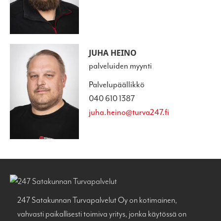
JUHA HEINO
palveluiden myynti
Palvelupäällikkö
040 610 1387
juha.heino@turva247.fi
247 Satakunnan Turvapalvelut Oy on kotimainen,
vahvasti paikallisesti toimiva yritys, jonka käytössä on