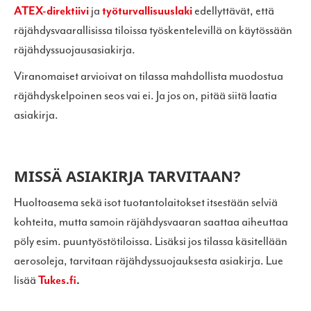
ATEX-​direktiivi
ja
työturvallisuuslaki
edellyttävät, että
räjähdysvaarallisissa tiloissa työskentelevillä on käytössään
räjähdyssuojausasiakirja.
Viranomaiset arvioivat on tilassa mahdollista muodostua
räjähdyskelpoinen seos vai ei. Ja jos on, pitää siitä laatia
asiakirja.
MISSÄ ASIAKIRJA TARVITAAN?
Huoltoasema sekä isot tuotantolaitokset itsestään selviä
kohteita, mutta samoin räjähdysvaaran saattaa aiheuttaa
pöly esim. puuntyöstötiloissa. Lisäksi jos tilassa käsitellään
aerosoleja, tarvitaan räjähdyssuojauksesta asiakirja. Lue
lisää
Tukes.fi
.