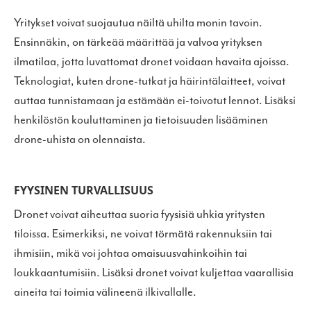
Yritykset voivat suojautua näiltä uhilta monin tavoin.
Ensinnäkin, on tärkeää määrittää ja valvoa yrityksen
ilmatilaa, jotta luvattomat dronet voidaan havaita ajoissa.
Teknologiat, kuten drone-tutkat ja häirintälaitteet, voivat
auttaa tunnistamaan ja estämään ei-toivotut lennot. Lisäksi
henkilöstön kouluttaminen ja tietoisuuden lisääminen
drone-uhista on olennaista.
FYYSINEN TURVALLISUUS
Dronet voivat aiheuttaa suoria fyysisiä uhkia yritysten
tiloissa. Esimerkiksi, ne voivat törmätä rakennuksiin tai
ihmisiin, mikä voi johtaa omaisuusvahinkoihin tai
loukkaantumisiin. Lisäksi dronet voivat kuljettaa vaarallisia
aineita tai toimia välineenä ilkivallalle.