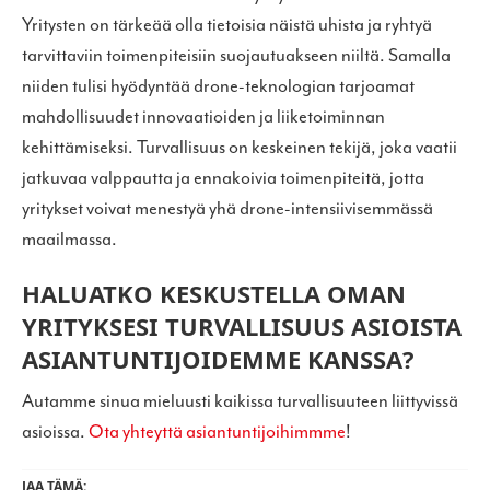
Yritysten on tärkeää olla tietoisia näistä uhista ja ryhtyä
tarvittaviin toimenpiteisiin suojautuakseen niiltä. Samalla
niiden tulisi hyödyntää drone-teknologian tarjoamat
mahdollisuudet innovaatioiden ja liiketoiminnan
kehittämiseksi. Turvallisuus on keskeinen tekijä, joka vaatii
jatkuvaa valppautta ja ennakoivia toimenpiteitä, jotta
yritykset voivat menestyä yhä drone-intensiivisemmässä
maailmassa.
HALUATKO KESKUSTELLA OMAN
YRITYKSESI TURVALLISUUS ASIOISTA
ASIANTUNTIJOIDEMME KANSSA?
Autamme sinua mieluusti kaikissa turvallisuuteen liittyvissä
asioissa.
Ota yhteyttä asiantuntijoihimmme
!
JAA TÄMÄ: