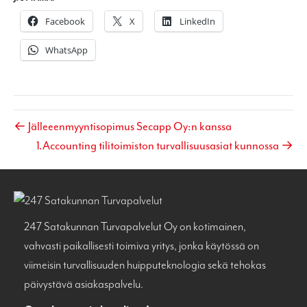
Facebook
X
LinkedIn
WhatsApp
← Jälleeenmyyntisopimus Secapp Oy:n kanssa
1.Accounting tilitoimiston turvallisuusasiat kunnossa →
247 Satakunnan Turvapalvelut Oy on kotimainen,
vahvasti paikallisesti toimiva yritys, jonka käytössä on
viimeisin turvallisuuden huipputeknologia sekä tehokas
päivystävä asiakaspalvelu.