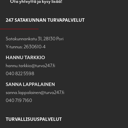
Ota yhteyttä ja kysy lisää!
247 SATAKUNNAN TURVAPALVELUT
Satakunnankatu 31, 28130 Pori
Y-tunnus: 2630610-4
HANNU TARKKIO
hannu.tarkkio@turva247.fi
040 822 5598
SANNA LAPPALAINEN
sanna.lappalainen@turva247.fi
040 719 7160
TURVALLISUUSPALVELUT