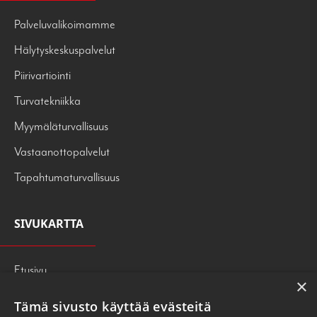
Palveluvalikoimamme
Hälytyskeskuspalvelut
Piirivartiointi
Turvatekniikka
Myymäläturvallisuus
Vastaanottopalvelut
Tapahtumaturvallisuus
SIVUKARTTA
Etusivu
×
Palvelut
Tämä sivusto käyttää evästeitä