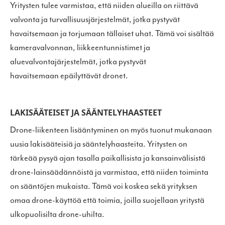
Yritysten tulee varmistaa, että niiden alueilla on riittävä
valvonta ja turvallisuusjärjestelmät, jotka pystyvät
havaitsemaan ja torjumaan tällaiset uhat. Tämä voi sisältää
kameravalvonnan, liikkeentunnistimet ja
aluevalvontajärjestelmät, jotka pystyvät
havaitsemaan epäilyttävät dronet.
LAKISÄÄTEISET JA SÄÄNTELYHAASTEET
Drone-liikenteen lisääntyminen on myös tuonut mukanaan
uusia lakisääteisiä ja sääntelyhaasteita. Yritysten on
tärkeää pysyä ajan tasalla paikallisista ja kansainvälisistä
drone-lainsäädännöistä ja varmistaa, että niiden toiminta
on sääntöjen mukaista. Tämä voi koskea sekä yrityksen
omaa drone-käyttöä että toimia, joilla suojellaan yritystä
ulkopuolisilta drone-uhilta.