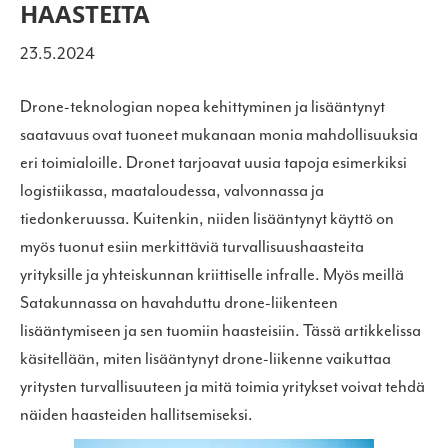
HAASTEITA
23.5.2024
Drone-teknologian nopea kehittyminen ja lisääntynyt
saatavuus ovat tuoneet mukanaan monia mahdollisuuksia
eri toimialoille. Dronet tarjoavat uusia tapoja esimerkiksi
logistiikassa, maataloudessa, valvonnassa ja
tiedonkeruussa. Kuitenkin, niiden lisääntynyt käyttö on
myös tuonut esiin merkittäviä turvallisuushaasteita
yrityksille ja yhteiskunnan kriittiselle infralle. Myös meillä
Satakunnassa on havahduttu drone-liikenteen
lisääntymiseen ja sen tuomiin haasteisiin. Tässä artikkelissa
käsitellään, miten lisääntynyt drone-liikenne vaikuttaa
yritysten turvallisuuteen ja mitä toimia yritykset voivat tehdä
näiden haasteiden hallitsemiseksi.