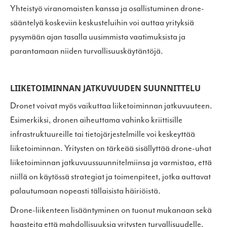
Yhteistyö viranomaisten kanssa ja osallistuminen drone-
sääntelyä koskeviin keskusteluihin voi auttaa yrityksiä
pysymään ajan tasalla uusimmista vaatimuksista ja
parantamaan niiden turvallisuuskäytäntöjä.
LIIKETOIMINNAN JATKUVUUDEN SUUNNITTELU
Dronet voivat myös vaikuttaa liiketoiminnan jatkuvuuteen.
Esimerkiksi, dronen aiheuttama vahinko kriittisille
infrastruktuureille tai tietojärjestelmille voi keskeyttää
liiketoiminnan. Yritysten on tärkeää sisällyttää drone-uhat
liiketoiminnan jatkuvuussuunnitelmiinsa ja varmistaa, että
niillä on käytössä strategiat ja toimenpiteet, jotka auttavat
palautumaan nopeasti tällaisista häiriöistä.
Drone-liikenteen lisääntyminen on tuonut mukanaan sekä
haasteita että mahdollisuuksia yritysten turvallisuudelle.