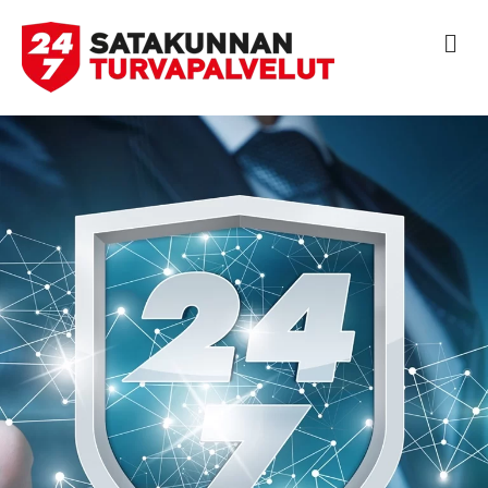
V
A
L
I
K
K
O