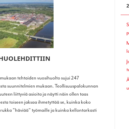
S
p
M
l
HUOLEHDITTIIN
J
t
 mukaan tehtaiden vuosihuolto sujui 247
Ä
sta suunnitelmien mukaan. Teollisuuspalokunnan
u
teen liittyviä asioita ja näytti näin ollen taas
sta toiseen jaksaa ihmetyttää se, kuinka koko
orukka ”häviää” työmaille ja kuinka kellontarkasti