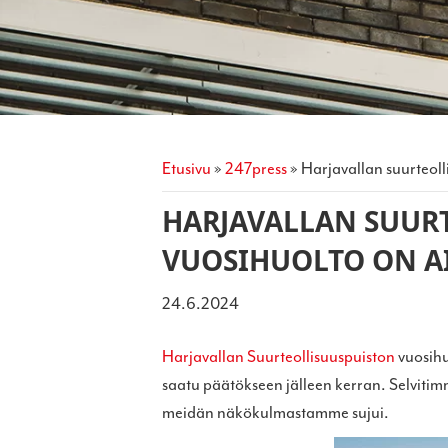
etusivu
»
247press
»
harjavallan suurteol
HARJAVALLAN SUUR
VUOSIHUOLTO ON A
24.6.2024
Harjavallan Suurteollisuuspuiston
vuosihu
saatu päätökseen jälleen kerran. Selviti
meidän näkökulmastamme sujui.