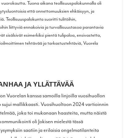
 vuorokautta. Tuona aikana teollisuuspalokunnalla oli
älytysluontoisia että onnettomuuksien ehkäisyyn, ja
iä. Teollisuuspalokunta suoritti tulitöihin,
oihin liittyviä ennakoivia ja turvallisuustasoa parantavia
t sisälsivät esimerkiksi pientä tulipaloa, ensivastetta,
oilmoittimen tehtävää ja tarkastustehtäviä, Vuorela
ANHAA JA YLLÄTTÄVÄÄ
 on Vuorelan kanssa samoilla linjoilla vuosihuollon
 sujui mallikkaasti. Vuosihuoltoon 2024 vartioinnin
stelmää, joka toi mukanaan haasteita, mutta näistä
a kommunikointi oli Jokisen mielestä tässä
ysymyksiin saatiin ja erilaisia ongelmatilanteita