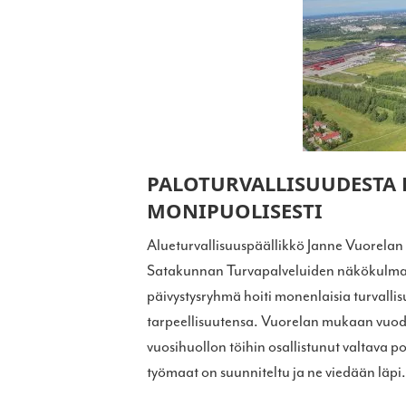
PALOTURVALLISUUDESTA 
MONIPUOLISESTI
Alueturvallisuuspäällikkö Janne Vuorelan
Satakunnan Turvapalveluiden näkökulma
päivystysryhmä hoiti monenlaisia turvallisuu
tarpeellisuutensa. Vuorelan mukaan vuode
vuosihuollon töihin osallistunut valtava p
työmaat on suunniteltu ja ne viedään läpi.