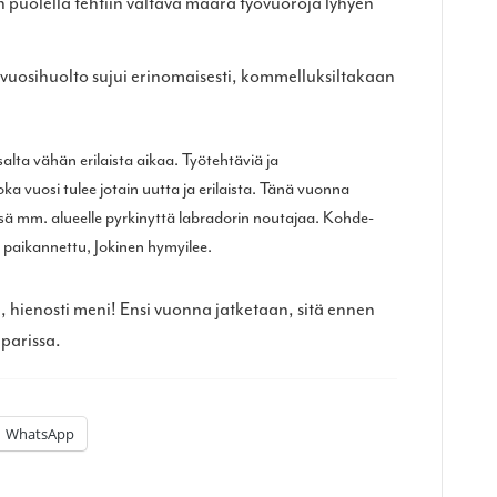
n puolella tehtiin valtava määrä työvuoroja lyhyen
 vuosihuolto sujui erinomaisesti, kommelluksiltakaan
alta vähän erilaista aikaa. Työtehtäviä ja
ka vuosi tulee jotain uutta ja erilaista. Tänä vuonna
essä mm. alueelle pyrkinyttä labradorin noutajaa. Kohde-
a paikannettu, Jokinen hymyilee.
le, hienosti meni! Ensi vuonna jatketaan, sitä ennen
parissa.
WhatsApp