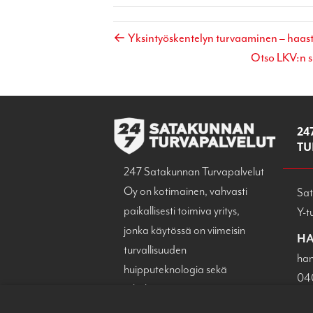
← Yksintyöskentelyn turvaaminen – haaste
Otso LKV:n s
24
TU
247 Satakunnan Turvapalvelut
Oy on kotimainen, vahvasti
Sat
paikallisesti toimiva yritys,
Y-t
jonka käytössä on viimeisin
HA
turvallisuuden
han
huipputeknologia sekä
04
tehokas päivystävä
SA
asiakaspalvelu.