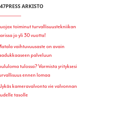
247PRESS ARKISTO
uojax toiminut turvallisuustekniikan
arissa jo yli 30 vuotta!
atala vaihtuvuusaste on avain
aadukkaaseen palveluun
oululoma tulossa? Varmista yrityksesi
urvallisuus ennen lomaa
lykäs kameravalvonta vie valvonnan
udelle tasolle