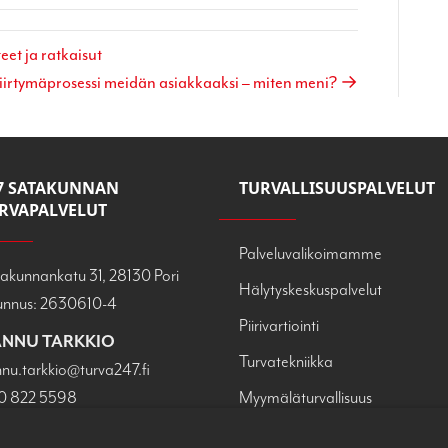
et ja ratkaisut
iirtymäprosessi meidän asiakkaaksi – miten meni? →
7 SATAKUNNAN
TURVALLISUUSPALVELUT
RVAPALVELUT
Palveluvalikoimamme
akunnankatu 31, 28130 Pori
Hälytyskeskuspalvelut
unnus: 2630610-4
Piirivartiointi
NNU TARKKIO
Turvatekniikka
nu.tarkkio@turva247.fi
0 822 5598
Myymäläturvallisuus
Vastaanottopalvelut
NNA LAPPALAINEN