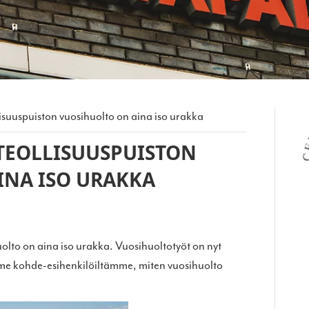
lisuuspuiston vuosihuolto on aina iso urakka
TEOLLISUUSPUISTON
INA ISO URAKKA
olto on aina iso urakka. Vuosihuoltotyöt on nyt
mme kohde-esihenkilöiltämme, miten vuosihuolto