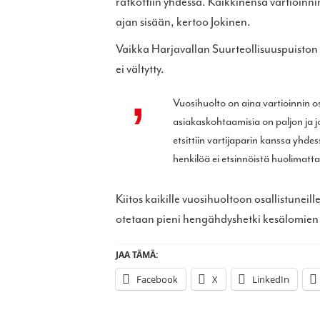
ratkottiin yhdessä. Kaikkinensa vartioinni
ajan sisään, kertoo Jokinen.
Vaikka Harjavallan Suurteollisuuspuiston
ei vältytty.
Vuosihuolto on aina vartioinnin os
asiakaskohtaamisia on paljon ja jo
etsittiin vartijaparin kanssa yhd
henkilöä ei etsinnöistä huolimatt
Kiitos kaikille vuosihuoltoon osallistuneil
otetaan pieni hengähdyshetki kesälomien 
JAA TÄMÄ:
Facebook
X
LinkedIn