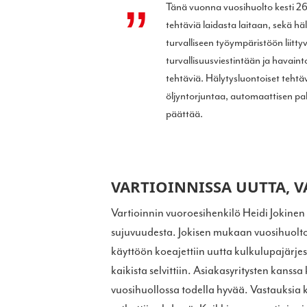
Tänä vuonna vuosihuolto kesti 26
tehtäviä laidasta laitaan, sekä h
turvalliseen työympäristöön liittyv
turvallisuusviestintään ja havaint
tehtäviä. Hälytysluontoiset tehtävä
öljyntorjuntaa, automaattisen pal
päättää.
VARTIOINNISSA UUTTA, V
Vartioinnin vuoroesihenkilö Heidi Jokinen
sujuvuudesta. Jokisen mukaan vuosihuolto
käyttöön koeajettiin uutta kulkulupajärje
kaikista selvittiin. Asiakasyritysten kanss
vuosihuollossa todella hyvää. Vastauksia k