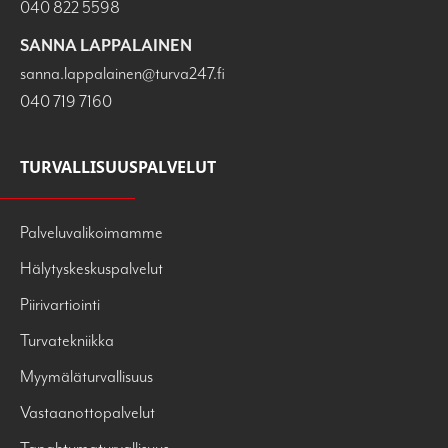
040 822 5598
SANNA LAPPALAINEN
sanna.lappalainen@turva247.fi
040 719 7160
TURVALLISUUSPALVELUT
Palveluvalikoimamme
Hälytyskeskuspalvelut
Piirivartiointi
Turvatekniikka
Myymäläturvallisuus
Vastaanottopalvelut