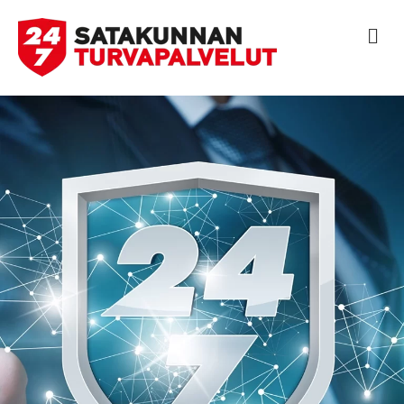
V
A
L
I
K
K
O