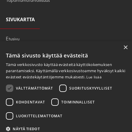
Tapahtumaturvallisuus
SIVUKARTTA
Etusivu
×
Palvelut
Tämä sivusto käyttää evästeitä
Tietoa meistä
Tämä verkkosivusto käyttää evästeitä käyttökokemuksen
247PRESS
parantamiseksi. Käyttämällä verkkosivustoamme hyväksyt kaikki
evästeet evästekäytäntöjemme mukaisesti.
Lue lisää
OTA YHTEYTTÄ
VÄLTTÄMÄTTÖMÄT
SUORITUSKYVYLLISET
Tietosuojaseloste
KOHDENTAVAT
TOIMINNALLISET
LUOKITTELEMATTOMAT
NÄYTÄ TIEDOT