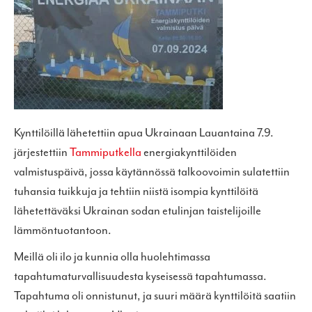
Kynttilöillä lähetettiin apua Ukrainaan Lauantaina 7.9.
järjestettiin
Tammiputkella
energiakynttilöiden
valmistuspäivä, jossa käytännössä talkoovoimin sulatettiin
tuhansia tuikkuja ja tehtiin niistä isompia kynttilöitä
lähetettäväksi Ukrainan sodan etulinjan taistelijoille
lämmöntuotantoon.
Meillä oli ilo ja kunnia olla huolehtimassa
tapahtumaturvallisuudesta kyseisessä tapahtumassa.
Tapahtuma oli onnistunut, ja suuri määrä kynttilöitä saatiin