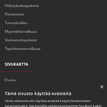
Hälytyskeskuspalvelut
Piirivartiointi
Turvatekniikka
Myymäläturvallisuus
Vastaanottopalvelut
Tapahtumaturvallisuus
SIVUKARTTA
Etusivu
×
Palvelut
Tämä sivusto käyttää evästeitä
Tietoa meistä
Tämä verkkosivusto käyttää evästeitä käyttökokemuksen
247PRESS
parantamiseksi. Käyttämällä verkkosivustoamme hyväksyt kaikki