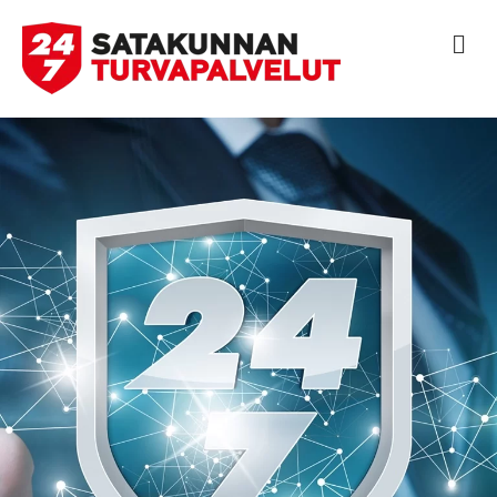
V
A
L
I
K
K
O