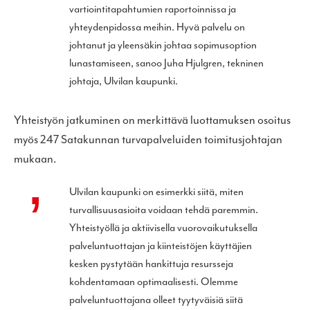
vartiointitapahtumien raportoinnissa ja
yhteydenpidossa meihin. Hyvä palvelu on
johtanut ja yleensäkin johtaa sopimusoption
lunastamiseen, sanoo Juha Hjulgren, tekninen
johtaja, Ulvilan kaupunki.
Yhteistyön jatkuminen on merkittävä luottamuksen osoitus
myös 247 Satakunnan turvapalveluiden toimitusjohtajan
mukaan.
Ulvilan kaupunki on esimerkki siitä, miten
turvallisuusasioita voidaan tehdä paremmin.
Yhteistyöllä ja aktiivisella vuorovaikutuksella
palveluntuottajan ja kiinteistöjen käyttäjien
kesken pystytään hankittuja resursseja
kohdentamaan optimaalisesti. Olemme
palveluntuottajana olleet tyytyväisiä siitä