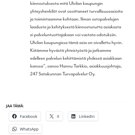
kiinnostuksesta mitä Ulvilan kaupungin
yhteyshenkilöt ovat osoittaneet turvallisuusasioita
ja toimintaamme kohtaan. Ilman ostopalvelujen
laadusta ja kehityksestä kiinnostunutta asiakasta
ei palveluntuottajakaan voi vastata odotuksiin.
Ulvilan kaupungissa tämä asia on oivallettu hyvin.
Kiitämme hyvästä yhteistyöstä ja jatkamme
edelleen palvelun kehittämistä yhdessä asiakkaan
kanssa”, sanoo Hannu Tarkkio, asiakkuusjohtaja,
247 Satakunnan Turvapalvelut Oy.
JAA TÄMÄ:
Facebook
X
LinkedIn
WhatsApp