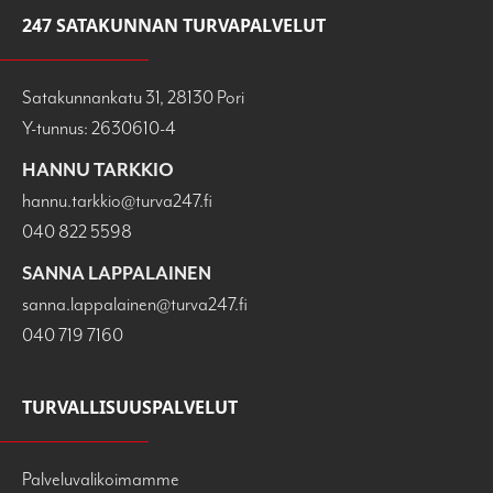
247 SATAKUNNAN TURVAPALVELUT
Satakunnankatu 31, 28130 Pori
Y-tunnus: 2630610-4
HANNU TARKKIO
hannu.tarkkio@turva247.fi
040 822 5598
SANNA LAPPALAINEN
sanna.lappalainen@turva247.fi
040 719 7160
TURVALLISUUSPALVELUT
Palveluvalikoimamme